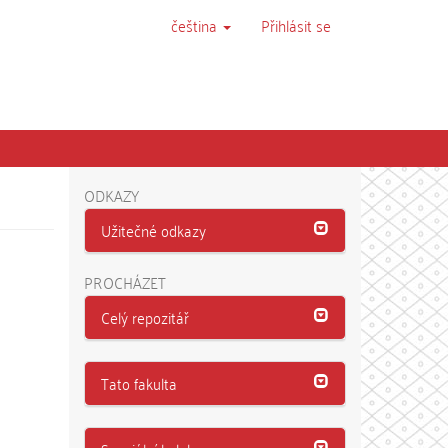
čeština
Přihlásit se
ODKAZY
Užitečné odkazy
PROCHÁZET
Celý repozitář
Tato fakulta