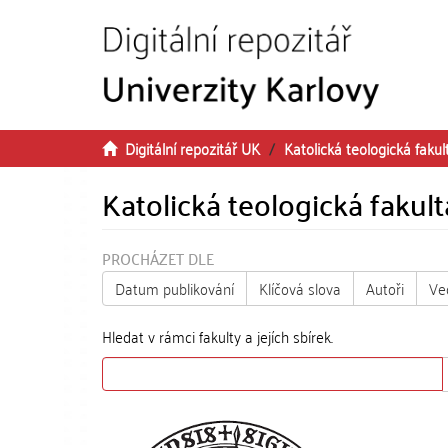
Přeskočit na obsah
Digitální repozitář UK
Katolická teologická fakul
Katolická teologická fakult
PROCHÁZET DLE
Datum publikování
Klíčová slova
Autoři
Ve
Hledat v rámci fakulty a jejích sbírek.