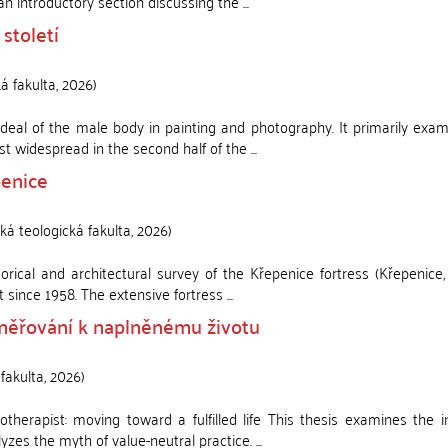
 introductory section discussing the ...
století
ká fakulta
,
2026
)
deal of the male body in painting and photography. It primarily exa
 widespread in the second half of the ...
penice
cká teologická fakulta
,
2026
)
orical and architectural survey of the Křepenice fortress (Křepenice
since 1958. The extensive fortress ...
měřování k naplněnému životu
 fakulta
,
2026
)
herapist: moving toward a fulfilled life This thesis examines the i
zes the myth of value-neutral practice. ...