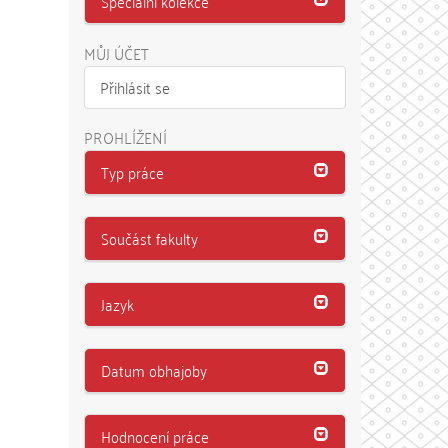
Speciální kolekce
MŮJ ÚČET
Přihlásit se
PROHLÍŽENÍ
Typ práce
Součást fakulty
Jazyk
Datum obhajoby
Hodnocení práce