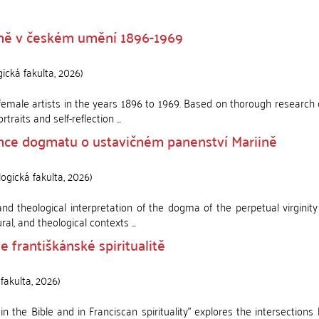
yně v českém umění 1896-1969
gická fakulta
,
2026
)
h female artists in the years 1896 to 1969. Based on thorough research
rtraits and self-reflection ...
ance dogmatu o ustavičném panenství Mariině
logická fakulta
,
2026
)
nd theological interpretation of the dogma of the perpetual virginit
ral, and theological contexts ...
 františkánské spiritualitě
 fakulta
,
2026
)
in the Bible and in Franciscan spirituality" explores the intersection