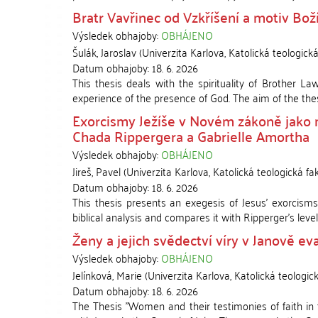
Bratr Vavřinec od Vzkříšení a motiv Boží
Výsledek obhajoby:
OBHÁJENO
Šulák, Jaroslav
(
Univerzita Karlova, Katolická teologická
Datum obhajoby:
18. 6. 2026
This thesis deals with the spirituality of Brother La
experience of the presence of God. The aim of the thesis 
Exorcismy Ježíše v Novém zákoně jako 
Chada Rippergera a Gabrielle Amortha
Výsledek obhajoby:
OBHÁJENO
Jireš, Pavel
(
Univerzita Karlova, Katolická teologická fa
Datum obhajoby:
18. 6. 2026
This thesis presents an exegesis of Jesus' exorcisms 
biblical analysis and compares it with Ripperger's levels
Ženy a jejich svědectví víry v Janově ev
Výsledek obhajoby:
OBHÁJENO
Jelínková, Marie
(
Univerzita Karlova, Katolická teologic
Datum obhajoby:
18. 6. 2026
The Thesis "Women and their testimonies of faith in