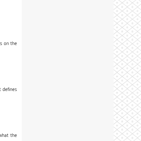
us on the
t defines
what the