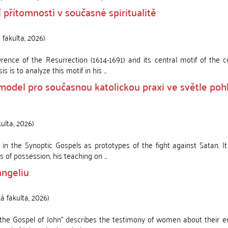
 přítomnosti v současné spiritualitě
 fakulta
,
2026
)
wrence of the Resurrection (1614-1691) and its central motif of the 
is to analyze this motif in his ...
model pro současnou katolickou praxi ve světle poh
kulta
,
2026
)
in the Synoptic Gospels as prototypes of the fight against Satan. It
 of possession, his teaching on ...
angeliu
ká fakulta
,
2026
)
 the Gospel of John" describes the testimony of women about their e