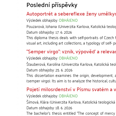
Poslední příspěvky
Autoportrét a sebereflexe ženy umělk
Výsledek obhajoby:
OBHÁJENO
Pouzarová, Johana
(
Univerzita Karlova, Katolická teolo
Datum obhajoby:
17. 6. 2026
This diploma thesis deals with self-portraits of Czec
visual art, including art collections, a typology of self- po
"Semper virgo": vznik, výpověď a relev
Výsledek obhajoby:
OBHÁJENO
Štauberová, Karolína
(
Univerzita Karlova, Katolická teo
Datum obhajoby:
25. 6. 2026
This dissertation examines the origin, development, a
(semper virgo). Its aim is to analyze the historical, cultu
Pojetí milosrdenství v Písmu svatém a ve
Výsledek obhajoby:
OBHÁJENO
Šímová, Klára
(
Univerzita Karlova, Katolická teologická
Datum obhajoby:
18. 6. 2026
The bachelor's thesis entitled "The concept of mercy 