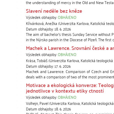
the understanding of mercy in the Old and New Testamen
Slavení neděle bez kněze
Výsledek obhajoby:
OBHÁJENO
Křivánková, Anežka
(
Univerzita Karlova, Katolická teol
Datum obhajoby:
18. 6. 2026
The aim of bachelor's thesis Sunday Service without Pr
in the Nýrsko parish in the Diocese of Plzeň. The first c
Machek a Lawrence. Srovnání české a an
Výsledek obhajoby:
OBHÁJENO
Krása, Tobiáš
(
Univerzita Karlova, Katolická teologická 
Datum obhajoby:
17. 6. 2026
Machek and Lawrence. Comparison of Czech and Engl
deals with a comparison of two of the most prominent por
Motivace a ekologická konverze: Teolog
jednotlivce v kontextu etiky ctností
Výsledek obhajoby:
OBHÁJENO
Volhejn, Pavel
(
Univerzita Karlova, Katolická teologická
Datum obhajoby:
18. 6. 2026