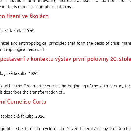
he situations and motivating factors that lead - or do not lead - 
in lifestyle and consumption patterns ...
ho řízení ve školách
gická fakulta
,
2026
)
ethical and anthropological principles that form the basis of crisis m
nthropological basics of ...
postavení v kontextu výstav první poloviny 20. stole
logická fakulta
,
2026
)
s within the Czech art scene at the beginning of the 20th century, fo
 describes the transformation of ...
ní Cornelise Corta
 teologická fakulta
,
2026
)
e graphic sheets of the cycle of the Seven Liberal Arts by the Dutch