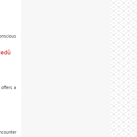
conscious
ledů
 offers a
ncounter