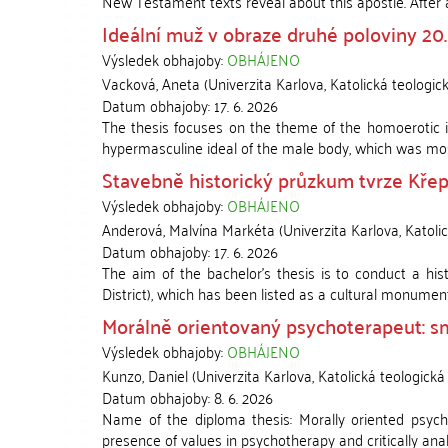
New Testament texts reveal about this apostle. After an
Ideální muž v obraze druhé poloviny 20. 
Výsledek obhajoby:
OBHÁJENO
Vacková, Aneta
(
Univerzita Karlova, Katolická teologic
Datum obhajoby:
17. 6. 2026
The thesis focuses on the theme of the homoerotic i
hypermasculine ideal of the male body, which was most
Stavebně historický průzkum tvrze Kře
Výsledek obhajoby:
OBHÁJENO
Anderová, Malvína Markéta
(
Univerzita Karlova, Katoli
Datum obhajoby:
17. 6. 2026
The aim of the bachelor's thesis is to conduct a hist
District), which has been listed as a cultural monument 
Morálně orientovaný psychoterapeut: s
Výsledek obhajoby:
OBHÁJENO
Kunzo, Daniel
(
Univerzita Karlova, Katolická teologická
Datum obhajoby:
8. 6. 2026
Name of the diploma thesis: Morally oriented psychot
presence of values in psychotherapy and critically analy