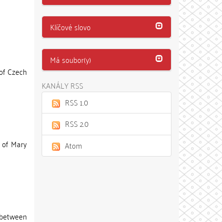
Klíčové slovo
Má soubor(y)
 of Czech
KANÁLY RSS
RSS 1.0
RSS 2.0
y of Mary
Atom
s between