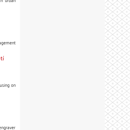
an urban
anagement
tí
cusing on
 engraver