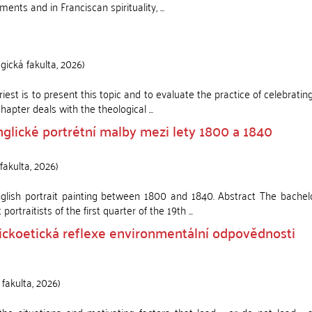
ts and in Franciscan spirituality, ...
ogická fakulta
,
2026
)
iest is to present this topic and to evaluate the practice of celebrati
hapter deals with the theological ...
glické portrétní malby mezi lety 1800 a 1840
fakulta
,
2026
)
ish portrait painting between 1800 and 1840. Abstract The bachelo
traitists of the first quarter of the 19th ...
ickoetická reflexe environmentální odpovědnosti
 fakulta
,
2026
)