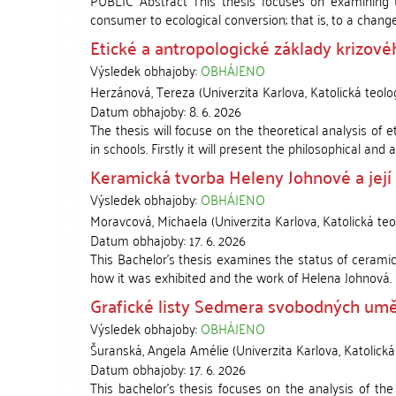
PUBLIC Abstract This thesis focuses on examining t
consumer to ecological conversion; that is, to a change 
Etické a antropologické základy krizové
Výsledek obhajoby:
OBHÁJENO
Herzánová, Tereza
(
Univerzita Karlova, Katolická teolo
Datum obhajoby:
8. 6. 2026
The thesis will focuse on the theoretical analysis of 
in schools. Firstly it will present the philosophical and a
Keramická tvorba Heleny Johnové a její 
Výsledek obhajoby:
OBHÁJENO
Moravcová, Michaela
(
Univerzita Karlova, Katolická teo
Datum obhajoby:
17. 6. 2026
This Bachelor's thesis examines the status of ceramic
how it was exhibited and the work of Helena Johnová. It
Grafické listy Sedmera svobodných umě
Výsledek obhajoby:
OBHÁJENO
Šuranská, Angela Amélie
(
Univerzita Karlova, Katolická
Datum obhajoby:
17. 6. 2026
This bachelor's thesis focuses on the analysis of th