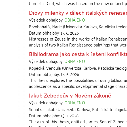
Cornelius Cort, which was based on the now defunct pai
Diovy milenky v dílech italských renesan
Výsledek obhajoby:
OBHÁJENO
Brzobohatá, Marie
(
Univerzita Karlova, Katolická teolog
Datum obhajoby:
17. 6. 2026
Mistresses of Zeuse in the works of Italian Renaissanc
analysis of two Italian Renaissance paintings that were i
Bibliodrama jako cesta k řešení konflikt
Výsledek obhajoby:
OBHÁJENO
Kopecká, Vendula
(
Univerzita Karlova, Katolická teolog
Datum obhajoby:
18. 6. 2026
This thesis explores the possibilities of using bibliod
adolescence as a specific developmental stage character
Jakub Zebedeův v Novém zákoně
Výsledek obhajoby:
OBHÁJENO
Sobotka, Jakub
(
Univerzita Karlova, Katolická teologick
Datum obhajoby:
13. 1. 2026
The aim of this thesis, entitled James, Son of Zebe