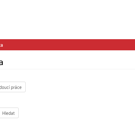
ta
a
doucí práce
Hledat