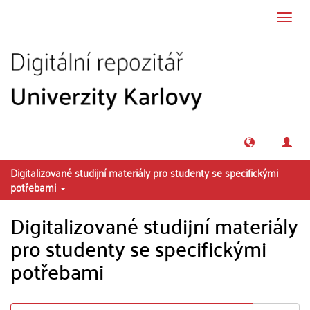
Přeskočit na obsah
Přepn
navig
Digitalizované studijní materiály pro studenty se specifickými
potřebami
Digitalizované studijní materiály
pro studenty se specifickými
potřebami