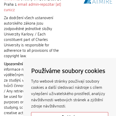
Praha 1;
email: admin-repozitar [at]
cuni.cz
Za dodržení všech ustanovení
autorského zákona jsou
zodpovědné jednotlivé složky
Univerzity Karlovy. / Each
constituent part of Charles
University is responsible for
adherence to all provisions of the
copyright law.
Upozornění / Notice:
Získané
Používáme soubory cookies
informace nemohou být použity k
výdělečným účelům nebo vydávány
za studijní, vědeckou nebo jinou
Tyto webové stránky používají soubory
tvůrčí činnost jiné osoby než autora.
cookies a další sledovací nástroje s cílem
/ Any retrieved information shall not
vylepšení uživatelského prostředí, analýzy
be used for any commercial
návštěvnosti webových stránek a zjištění
purposes or claimed as results of
zdroje návštěvnosti.
studying, scientific or any other
creative activities of any person