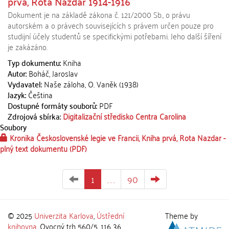
prvá, Rota Nazdar 1914-1916
Dokument je na základě zákona č. 121/2000 Sb., o právu
autorském a o právech souvisejících s právem určen pouze pro
studijní účely studentů se specifickými potřebami. Jeho další šíření
je zakázáno.
Typ dokumentu:
Kniha
Autor:
Boháč, Jaroslav
Vydavatel:
Naše záloha, O. Vaněk (1938)
Jazyk:
Čeština
Dostupné formáty souborů:
PDF
Zdrojová sbírka:
Digitalizační středisko Centra Carolina
Soubory
Kronika Československé legie ve Francii, Kniha prvá, Rota Nazdar -
plný text dokumentu
(PDF)
1
. . .
90
© 2025
Univerzita Karlova
,
Ústřední
Theme by
knihovna
, Ovocný trh 560/5, 116 36