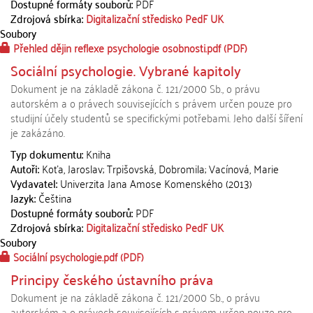
Dostupné formáty souborů:
PDF
Zdrojová sbírka:
Digitalizační středisko PedF UK
Soubory
Přehled dějin reflexe psychologie osobnosti.pdf
(PDF)
Sociální psychologie. Vybrané kapitoly
Dokument je na základě zákona č. 121/2000 Sb., o právu
autorském a o právech souvisejících s právem určen pouze pro
studijní účely studentů se specifickými potřebami. Jeho další šíření
je zakázáno.
Typ dokumentu:
Kniha
Autoři:
Koťa, Jaroslav; Trpišovská, Dobromila; Vacínová, Marie
Vydavatel:
Univerzita Jana Amose Komenského (2013)
Jazyk:
Čeština
Dostupné formáty souborů:
PDF
Zdrojová sbírka:
Digitalizační středisko PedF UK
Soubory
Sociální psychologie.pdf
(PDF)
Principy českého ústavního práva
Dokument je na základě zákona č. 121/2000 Sb., o právu
autorském a o právech souvisejících s právem určen pouze pro