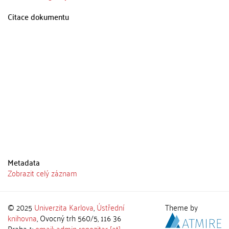
Citace dokumentu
Metadata
Zobrazit celý záznam
© 2025
Univerzita Karlova
,
Ústřední
Theme by
knihovna
, Ovocný trh 560/5, 116 36
Praha 1;
email: admin-repozitar [at]