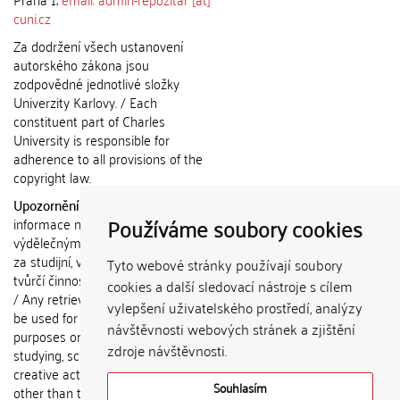
cuni.cz
Za dodržení všech ustanovení
autorského zákona jsou
zodpovědné jednotlivé složky
Univerzity Karlovy. / Each
constituent part of Charles
University is responsible for
adherence to all provisions of the
copyright law.
Upozornění / Notice:
Získané
Používáme soubory cookies
informace nemohou být použity k
výdělečným účelům nebo vydávány
za studijní, vědeckou nebo jinou
Tyto webové stránky používají soubory
tvůrčí činnost jiné osoby než autora.
cookies a další sledovací nástroje s cílem
/ Any retrieved information shall not
vylepšení uživatelského prostředí, analýzy
be used for any commercial
návštěvnosti webových stránek a zjištění
purposes or claimed as results of
zdroje návštěvnosti.
studying, scientific or any other
creative activities of any person
Souhlasím
other than the author.