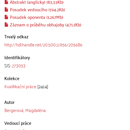
Abstrakt (anglicky) (83.33Kb)
Posudek vedoucího (194.2Kb)
Posudek oponenta (1.267Mb)
Záznam o průběhu obhajoby (471.1Kb)
Trvalý odkaz
http://hdl.handle.net/20.500.11956/205686
Identifikátory
SIS:
273053
Kolekce
Kvalifikační práce
[2414]
Autor
Bergerová, Magdaléna
Vedoucí práce