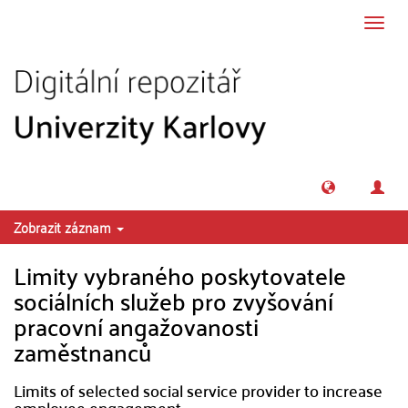
Přeskočit na obsah
Přepn
navig
Zobrazit záznam
Limity vybraného poskytovatele
sociálních služeb pro zvyšování
pracovní angažovanosti
zaměstnanců
Limits of selected social service provider to increase
employee engagement