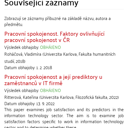
Související záznamy
Zobrazují se záznamy příbuzné na základě názvu, autora a
předmětu.
Pracovní spokojenost. Faktory ovlivňující
pracovní spokojenost v ČR
Výsledek obhajoby:
OBHÁJENO
Roháčová, Vladimíra
(
Univerzita Karlova, Fakulta humanitních
studií
,
2018
)
Datum obhajoby:
1. 2. 2018
Pracovní spokojenost a její prediktory u
zaměstnanců v IT firmě
Výsledek obhajoby:
OBHÁJENO
Ritterová, Kateřina
(
Univerzita Karlova, Filozofická fakulta
,
2022
)
Datum obhajoby:
13. 9. 2022
This paper examines job satisfaction and its predictors in the
information technology sector. The aim is to examine job
satisfaction factors specific to work in information technology
sector and to determine whether these ...