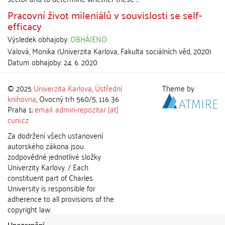
Pracovní život mileniálů v souvislosti se self-
efficacy
Výsledek obhajoby:
OBHÁJENO
Valová, Monika
(
Univerzita Karlova, Fakulta sociálních věd
,
2020
)
Datum obhajoby:
24. 6. 2020
© 2025
Univerzita Karlova
,
Ústřední
Theme by
knihovna
, Ovocný trh 560/5, 116 36
Praha 1;
email: admin-repozitar [at]
cuni.cz
Za dodržení všech ustanovení
autorského zákona jsou
zodpovědné jednotlivé složky
Univerzity Karlovy. / Each
constituent part of Charles
University is responsible for
adherence to all provisions of the
copyright law.
Upozornění / Notice:
Získané