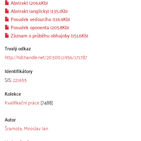
Abstrakt (206.6Kb)
Abstrakt (anglicky) (135.1Kb)
Posudek vedoucího (116.9Kb)
Posudek oponenta (205.8Kb)
Záznam o průběhu obhajoby (151.6Kb)
Trvalý odkaz
http://hdl.handle.net/20.500.11956/171787
Identifikátory
SIS:
221655
Kolekce
Kvalifikační práce
[7488]
Autor
Šramota, Miroslav Jan