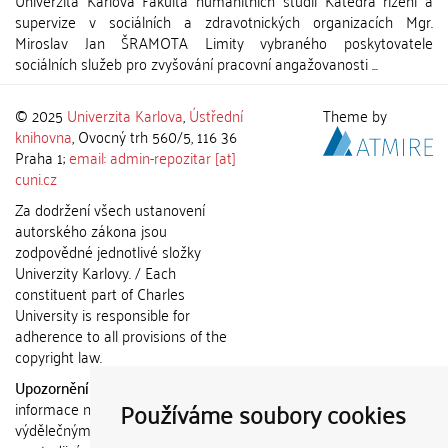
Univerzita Karlova Fakulta humanitních studií Katedra řízení a
supervize v sociálních a zdravotnických organizacích Mgr.
Miroslav Jan ŠRAMOTA Limity vybraného poskytovatele
sociálních služeb pro zvyšování pracovní angažovanosti ...
© 2025
Univerzita Karlova
,
Ústřední
Theme by
knihovna
, Ovocný trh 560/5, 116 36
Praha 1;
email: admin-repozitar [at]
cuni.cz
Za dodržení všech ustanovení
autorského zákona jsou
zodpovědné jednotlivé složky
Univerzity Karlovy. / Each
constituent part of Charles
University is responsible for
adherence to all provisions of the
copyright law.
Upozornění / Notice:
Získané
Používáme soubory cookies
informace nemohou být použity k
výdělečným účelům nebo vydávány