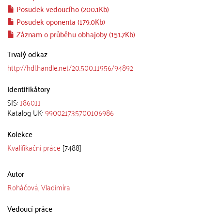
Posudek vedoucího (200.1Kb)
Posudek oponenta (179.0Kb)
Záznam o průběhu obhajoby (151.7Kb)
Trvalý odkaz
http://hdl.handle.net/20.500.11956/94892
Identifikátory
SIS:
186011
Katalog UK:
990021735700106986
Kolekce
Kvalifikační práce
[7488]
Autor
Roháčová, Vladimíra
Vedoucí práce