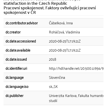
statisfaction in the Czech Republic
Pracovní spokojenost. Faktory ovlivňující pracovní
spokojenost v ČR
dc.contributor.advisor
Čábelková, Inna
dc.creator
Roháčová, Vladimíra
dc.date.accessioned
2020-08-25T17:19:21Z
dc.date.available
2020-08-25T17:19:21Z
dc.date.issued
2018
dc.identifier.uri
http://hdl.handle.net/20.500.11956/94
dc.language
Slovenčina
dc.language.iso
sk_SK
dc.publisher
Univerzita Karlova, Fakulta humanitní
studií