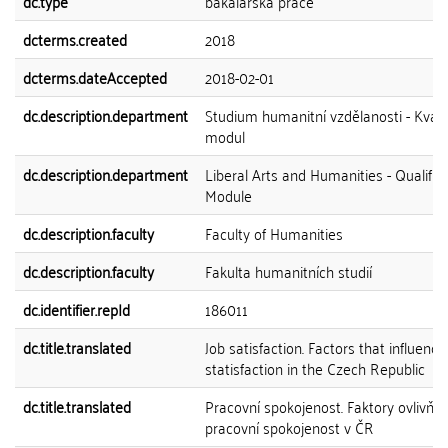
dc.type
bakalářská práce
dcterms.created
2018
dcterms.dateAccepted
2018-02-01
dc.description.department
Studium humanitní vzdělanosti - Kvalif
modul
dc.description.department
Liberal Arts and Humanities - Qualified
Module
dc.description.faculty
Faculty of Humanities
dc.description.faculty
Fakulta humanitních studií
dc.identifier.repId
186011
dc.title.translated
Job satisfaction. Factors that influence
statisfaction in the Czech Republic
dc.title.translated
Pracovní spokojenost. Faktory ovlivňují
pracovní spokojenost v ČR