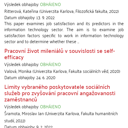
Výsledek obhajoby:
OBHÁJENO
Ritterová, Kateřina
(
Univerzita Karlova, Filozofická fakulta
,
2022
)
Datum obhajoby:
13. 9. 2022
This paper examines job satisfaction and its predictors in the
information technology sector. The aim is to examine job
satisfaction factors specific to work in information technology
sector and to determine whether these ...
Pracovní život mileniálů v souvislosti se self-
efficacy
Výsledek obhajoby:
OBHÁJENO
Valová, Monika
(
Univerzita Karlova, Fakulta sociálních věd
,
2020
)
Datum obhajoby:
24. 6. 2020
Limity vybraného poskytovatele sociálních
služeb pro zvyšování pracovní angažovanosti
zaměstnanců
Výsledek obhajoby:
OBHÁJENO
Šramota, Miroslav Jan
(
Univerzita Karlova, Fakulta humanitních
studií
,
2022
)
Datum obhajoby:
9. 2. 2022