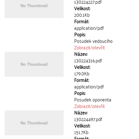
130224227.pdf
Velikost:
200.1Kb
Formát:
application/pdf
Popis:
Posudek vedoucího
Zobrazit/
otevřít
Název:
130224316.pdf
Velikost:
179.0Kb
Formát:
application/pdf
Popis:
Posudek oponenta
Zobrazit/
otevřít
Název:
130224497.pdf
Velikost:
151.7Kb
Formát: