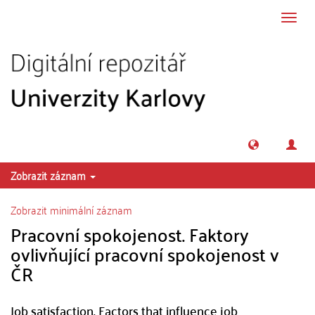
Přeskočit na obsah
Přepn
navig
Zobrazit záznam
Zobrazit minimální záznam
Pracovní spokojenost. Faktory
ovlivňující pracovní spokojenost v
ČR
Job satisfaction. Factors that influence job