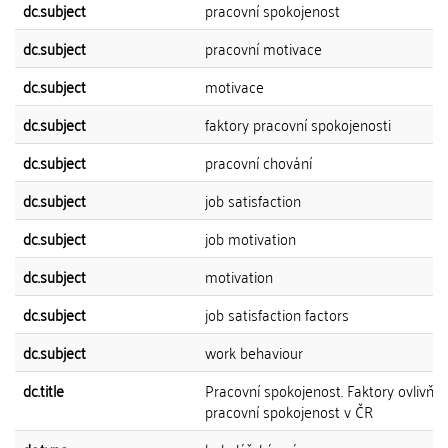
dc.subject
pracovní spokojenost
dc.subject
pracovní motivace
dc.subject
motivace
dc.subject
faktory pracovní spokojenosti
dc.subject
pracovní chování
dc.subject
job satisfaction
dc.subject
job motivation
dc.subject
motivation
dc.subject
job satisfaction factors
dc.subject
work behaviour
dc.title
Pracovní spokojenost. Faktory ovlivňují
pracovní spokojenost v ČR