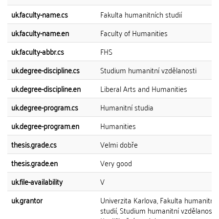
uk.faculty-name.cs
Fakulta humanitních studií
uk.faculty-name.en
Faculty of Humanities
uk.faculty-abbr.cs
FHS
uk.degree-discipline.cs
Studium humanitní vzdělanosti
uk.degree-discipline.en
Liberal Arts and Humanities
uk.degree-program.cs
Humanitní studia
uk.degree-program.en
Humanities
thesis.grade.cs
Velmi dobře
thesis.grade.en
Very good
uk.file-availability
V
uk.grantor
Univerzita Karlova, Fakulta humanitní
studií, Studium humanitní vzdělanosti 