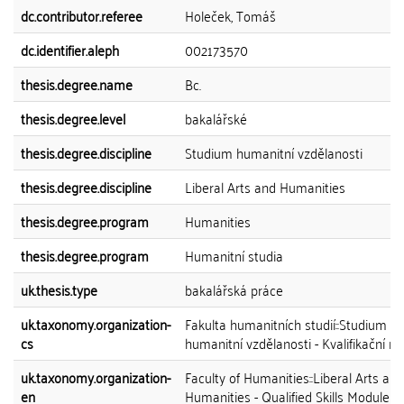
dc.contributor.referee
Holeček, Tomáš
dc.identifier.aleph
002173570
thesis.degree.name
Bc.
thesis.degree.level
bakalářské
thesis.degree.discipline
Studium humanitní vzdělanosti
thesis.degree.discipline
Liberal Arts and Humanities
thesis.degree.program
Humanities
thesis.degree.program
Humanitní studia
uk.thesis.type
bakalářská práce
uk.taxonomy.organization-
Fakulta humanitních studií::Studium
cs
humanitní vzdělanosti - Kvalifikační m
uk.taxonomy.organization-
Faculty of Humanities::Liberal Arts and
en
Humanities - Qualified Skills Module