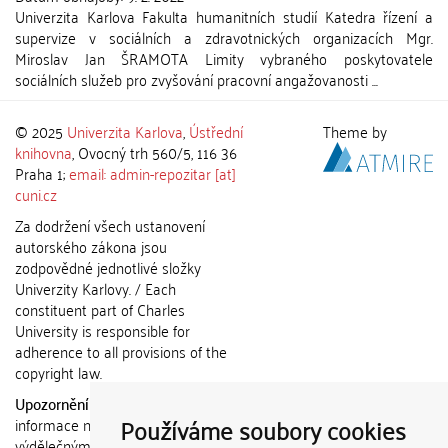
Univerzita Karlova Fakulta humanitních studií Katedra řízení a
supervize v sociálních a zdravotnických organizacích Mgr.
Miroslav Jan ŠRAMOTA Limity vybraného poskytovatele
sociálních služeb pro zvyšování pracovní angažovanosti ...
© 2025
Univerzita Karlova
,
Ústřední
Theme by
knihovna
, Ovocný trh 560/5, 116 36
Praha 1;
email: admin-repozitar [at]
cuni.cz
Za dodržení všech ustanovení
autorského zákona jsou
zodpovědné jednotlivé složky
Univerzity Karlovy. / Each
constituent part of Charles
University is responsible for
adherence to all provisions of the
copyright law.
Upozornění / Notice:
Získané
Používáme soubory cookies
informace nemohou být použity k
výdělečným účelům nebo vydávány