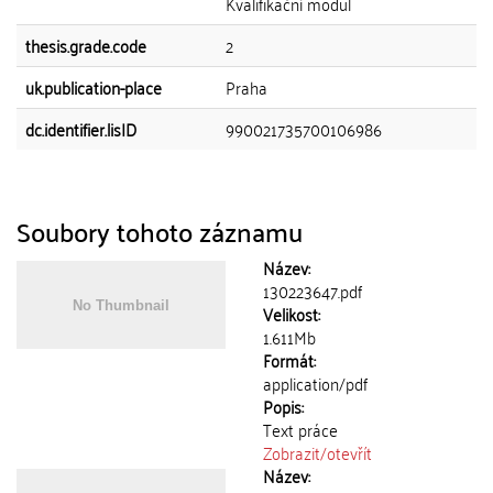
Kvalifikační modul
thesis.grade.code
2
uk.publication-place
Praha
dc.identifier.lisID
990021735700106986
Soubory tohoto záznamu
Název:
130223647.pdf
Velikost:
1.611Mb
Formát:
application/pdf
Popis:
Text práce
Zobrazit/
otevřít
Název: