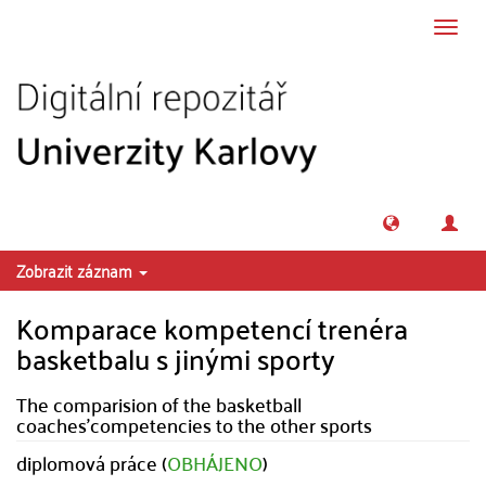
Přeskočit na obsah
Přepn
navig
Zobrazit záznam
Komparace kompetencí trenéra
basketbalu s jinými sporty
The comparision of the basketball
coaches'competencies to the other sports
diplomová práce (
OBHÁJENO
)