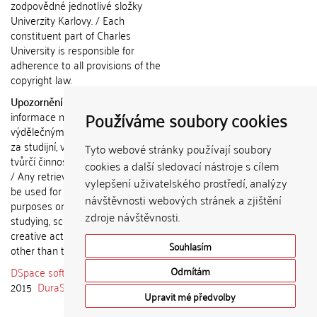
zodpovědné jednotlivé složky
Univerzity Karlovy. / Each
constituent part of Charles
University is responsible for
adherence to all provisions of the
copyright law.
Upozornění / Notice:
Získané
Používáme soubory cookies
informace nemohou být použity k
výdělečným účelům nebo vydávány
za studijní, vědeckou nebo jinou
Tyto webové stránky používají soubory
tvůrčí činnost jiné osoby než autora.
cookies a další sledovací nástroje s cílem
/ Any retrieved information shall not
vylepšení uživatelského prostředí, analýzy
be used for any commercial
návštěvnosti webových stránek a zjištění
purposes or claimed as results of
zdroje návštěvnosti.
studying, scientific or any other
creative activities of any person
Souhlasím
other than the author.
DSpace software
copyright © 2002-
Odmítám
2015
DuraSpace
Upravit mé předvolby