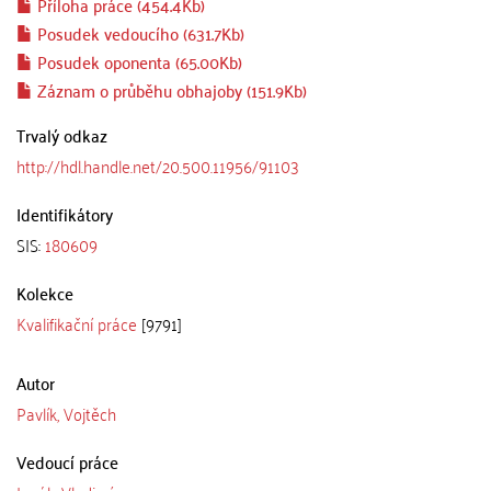
Příloha práce (454.4Kb)
Posudek vedoucího (631.7Kb)
Posudek oponenta (65.00Kb)
Záznam o průběhu obhajoby (151.9Kb)
Trvalý odkaz
http://hdl.handle.net/20.500.11956/91103
Identifikátory
SIS:
180609
Kolekce
Kvalifikační práce
[9791]
Autor
Pavlík, Vojtěch
Vedoucí práce