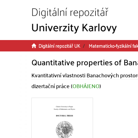
Přeskočit na obsah
Digitální repozitář UK
Matematicko-fyzikální fak
Quantitative properties of Ba
Kvantitativní vlastnosti Banachových prosto
dizertační práce (
OBHÁJENO
)