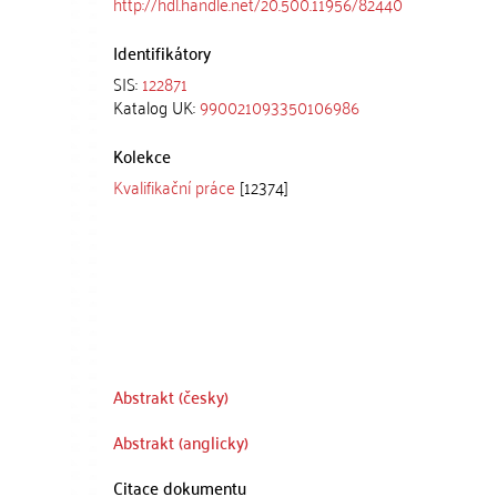
http://hdl.handle.net/20.500.11956/82440
Identifikátory
SIS:
122871
Katalog UK:
990021093350106986
Kolekce
Kvalifikační práce
[12374]
Abstrakt (česky)
Abstrakt (anglicky)
Citace dokumentu