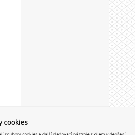
Theme by
y cookies
í soubory cookies a další sledovací nástroje s cílem vylepšení