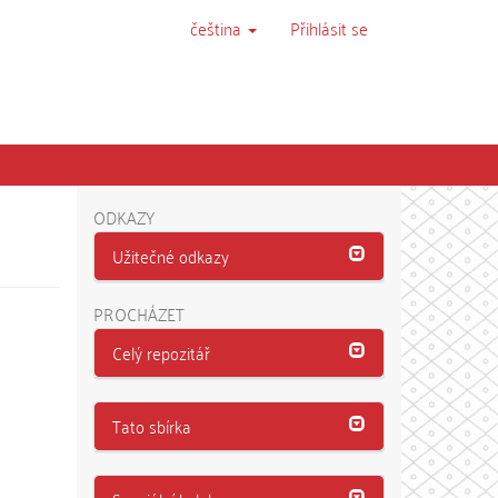
čeština
Přihlásit se
ODKAZY
Užitečné odkazy
PROCHÁZET
Celý repozitář
Tato sbírka