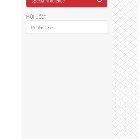
Speciální kolekce
MŮJ ÚČET
Přihlásit se