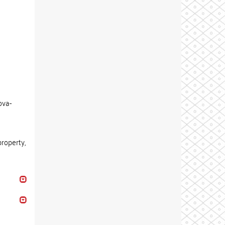
ova-
roperty,