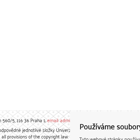
h 560/5, 116 36 Praha 1;
email: admin-repozitar [at] cuni.cz
Používáme soubor
povědné jednotlivé složky Univerzity Karlovy. / Each constituent
all provisions of the copyright law.
Tyto webové stránky používaj