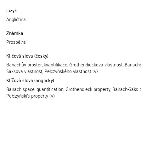
Jazyk
Angličtina
Známka
Prospěl/a
Klíčová slova (česky)
Banachův prostor, kvantifikace, Grothendieckova vlastnost, Banach
Saksova vlastnost, Pełczyńského vlastnost (V)
Klíčová slova (anglicky)
Banach space, quantification, Grothendieck property, Banach-Saks p
Pełczyński's property (V)