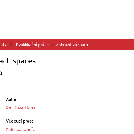
ulta
Kvalifikační práce
Zobrazit záznam
nach spaces
rů
Autor
Krulišová, Hana
Vedoucí práce
Kalenda, Ondřej