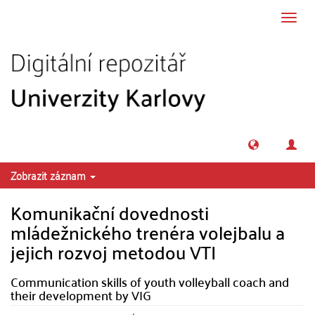
Přeskočit na obsah
Přepn
navig
Zobrazit záznam
Komunikační dovednosti
mládežnického trenéra volejbalu a
jejich rozvoj metodou VTI
Communication skills of youth volleyball coach and
their development by VIG