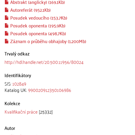
Abstrakt (anglicky) (169.1Kb)
Autoreferát (952.1Kb)
Posudek vedoucího (153.7Kb)
Posudek oponenta (195.9Kb)
Posudek oponenta (498.7Kb)
Záznam o průběhu obhajoby (1.200Mb)
Trvalý odkaz
http://hdl.handle.net/20.500.11956/80024
Identifikátory
SIS:
102849
Katalog UK:
990020912350106986
Kolekce
Kvalifikační práce
[25332]
Autor