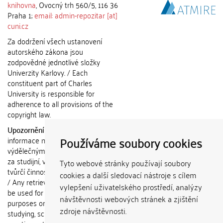
knihovna
, Ovocný trh 560/5, 116 36
Praha 1;
email: admin-repozitar [at]
cuni.cz
Za dodržení všech ustanovení
autorského zákona jsou
zodpovědné jednotlivé složky
Univerzity Karlovy. / Each
constituent part of Charles
University is responsible for
adherence to all provisions of the
copyright law.
Upozornění / Notice:
Získané
Používáme soubory cookies
informace nemohou být použity k
výdělečným účelům nebo vydávány
za studijní, vědeckou nebo jinou
Tyto webové stránky používají soubory
tvůrčí činnost jiné osoby než autora.
cookies a další sledovací nástroje s cílem
/ Any retrieved information shall not
vylepšení uživatelského prostředí, analýzy
be used for any commercial
návštěvnosti webových stránek a zjištění
purposes or claimed as results of
zdroje návštěvnosti.
studying, scientific or any other