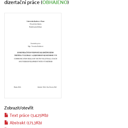
dizertační práce (
OBHÁJENO
)
Zobrazit/
otevřít
Text práce (3.425Mb)
Abstrakt (171.3Kb)