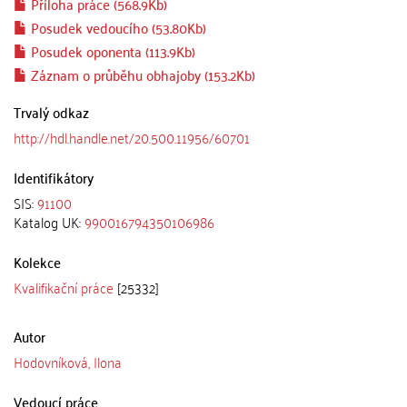
Příloha práce (568.9Kb)
Posudek vedoucího (53.80Kb)
Posudek oponenta (113.9Kb)
Záznam o průběhu obhajoby (153.2Kb)
Trvalý odkaz
http://hdl.handle.net/20.500.11956/60701
Identifikátory
SIS:
91100
Katalog UK:
990016794350106986
Kolekce
Kvalifikační práce
[25332]
Autor
Hodovníková, Ilona
Vedoucí práce