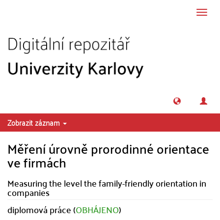
Přeskočit na obsah
Přepn
navig
Zobrazit záznam
Měření úrovně prorodinné orientace
ve firmách
Measuring the level the family-friendly orientation in
companies
diplomová práce (
OBHÁJENO
)