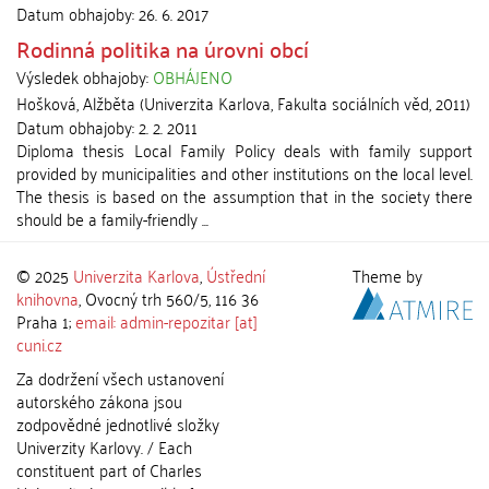
Datum obhajoby:
26. 6. 2017
Rodinná politika na úrovni obcí
Výsledek obhajoby:
OBHÁJENO
Hošková, Alžběta
(
Univerzita Karlova, Fakulta sociálních věd
,
2011
)
Datum obhajoby:
2. 2. 2011
Diploma thesis Local Family Policy deals with family support
provided by municipalities and other institutions on the local level.
The thesis is based on the assumption that in the society there
should be a family-friendly ...
© 2025
Univerzita Karlova
,
Ústřední
Theme by
knihovna
, Ovocný trh 560/5, 116 36
Praha 1;
email: admin-repozitar [at]
cuni.cz
Za dodržení všech ustanovení
autorského zákona jsou
zodpovědné jednotlivé složky
Univerzity Karlovy. / Each
constituent part of Charles