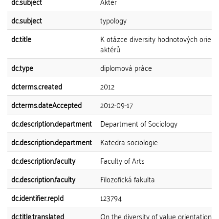
dc.subject
Aktér
dc.subject
typology
dc.title
K otázce diversity hodnotových orient
aktérů
dc.type
diplomová práce
dcterms.created
2012
dcterms.dateAccepted
2012-09-17
dc.description.department
Department of Sociology
dc.description.department
Katedra sociologie
dc.description.faculty
Faculty of Arts
dc.description.faculty
Filozofická fakulta
dc.identifier.repId
123794
dc.title.translated
On the diversity of value orientations 