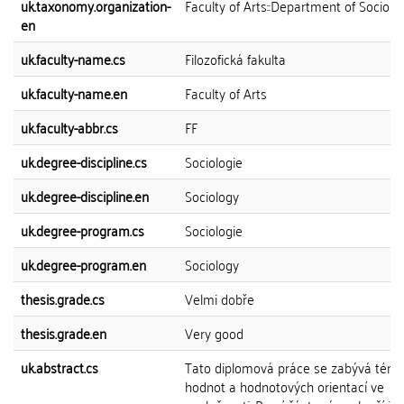
uk.taxonomy.organization-
Faculty of Arts::Department of Sociolo
en
uk.faculty-name.cs
Filozofická fakulta
uk.faculty-name.en
Faculty of Arts
uk.faculty-abbr.cs
FF
uk.degree-discipline.cs
Sociologie
uk.degree-discipline.en
Sociology
uk.degree-program.cs
Sociologie
uk.degree-program.en
Sociology
thesis.grade.cs
Velmi dobře
thesis.grade.en
Very good
uk.abstract.cs
Tato diplomová práce se zabývá tém
hodnot a hodnotových orientací ve