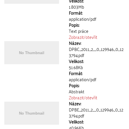
Velikost:
1.803Mb
Formát:
application/pdf
Popis:
Text práce
Zobrazit/
otevřít
Název:
DPBC_2011_2__0_129946_0_12
3794.pdf
Velikost:
51.68Kb
Formát:
application/pdf
Popis:
Abstrakt
Zobrazit/
otevřít
Název:
DPBE_2011_2__0_129946_0_12
3794.pdf
Velikost:
40.96Kb