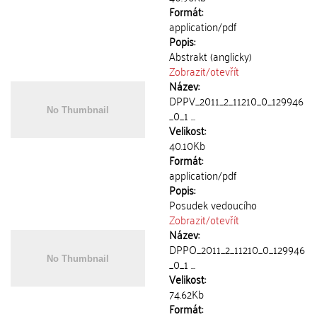
Formát:
application/pdf
Popis:
Abstrakt (anglicky)
Zobrazit/
otevřít
Název:
DPPV_2011_2_11210_0_129946
_0_1 ...
Velikost:
40.10Kb
Formát:
application/pdf
Popis:
Posudek vedoucího
Zobrazit/
otevřít
Název:
DPPO_2011_2_11210_0_129946
_0_1 ...
Velikost:
74.62Kb
Formát: