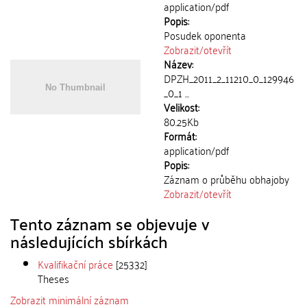
application/pdf
Popis:
Posudek oponenta
Zobrazit/
otevřít
Název:
DPZH_2011_2_11210_0_129946
_0_1 ...
Velikost:
80.25Kb
Formát:
application/pdf
Popis:
Záznam o průběhu obhajoby
Zobrazit/
otevřít
Tento záznam se objevuje v
následujících sbírkách
Kvalifikační práce
[25332]
Theses
Zobrazit minimální záznam