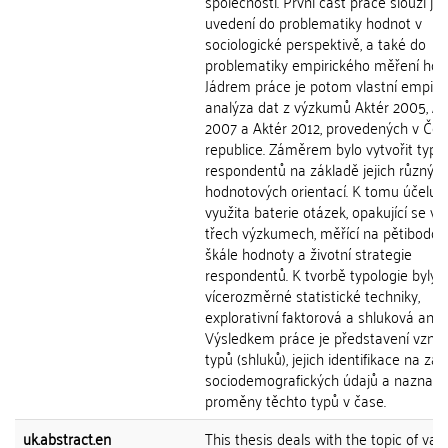
společnosti. První část práce slouží ja
uvedení do problematiky hodnot v
sociologické perspektivě, a také do
problematiky empirického měření hod
Jádrem práce je potom vlastní empiri
analýza dat z výzkumů Aktér 2005, Ak
2007 a Aktér 2012, provedených v Če
republice. Záměrem bylo vytvořit typol
respondentů na základě jejich různýc
hodnotových orientací. K tomu účelu b
využita baterie otázek, opakující se v 
třech výzkumech, měřící na pětibodov
škále hodnoty a životní strategie
respondentů. K tvorbě typologie byly v
vícerozměrné statistické techniky,
explorativní faktorová a shluková anal
Výsledkem práce je představení vznik
typů (shluků), jejich identifikace na zá
sociodemografických údajů a naznače
proměny těchto typů v čase.
uk.abstract.en
This thesis deals with the topic of val