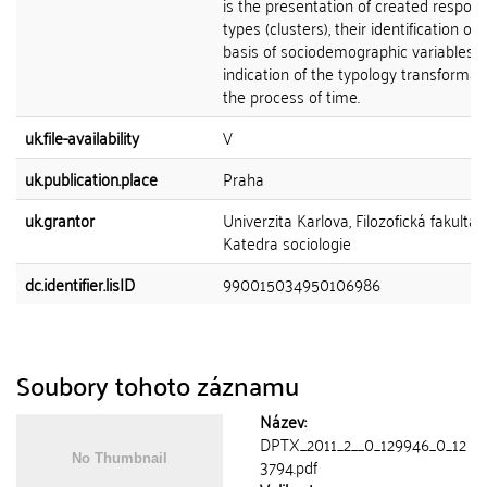
is the presentation of created respon
types (clusters), their identification on
basis of sociodemographic variables 
indication of the typology transformati
the process of time.
uk.file-availability
V
uk.publication.place
Praha
uk.grantor
Univerzita Karlova, Filozofická fakulta,
Katedra sociologie
dc.identifier.lisID
990015034950106986
Soubory tohoto záznamu
Název:
DPTX_2011_2__0_129946_0_12
3794.pdf