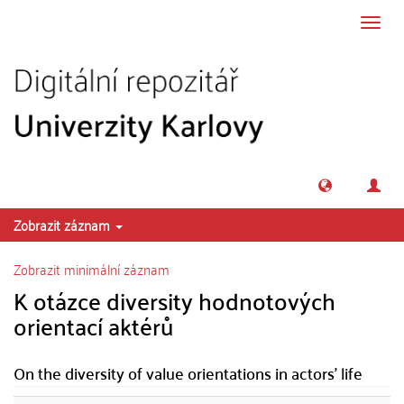
Přeskočit na obsah
Přepn
navig
Zobrazit záznam
Zobrazit minimální záznam
K otázce diversity hodnotových
orientací aktérů
On the diversity of value orientations in actors' life