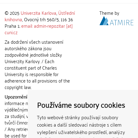
© 2025
Univerzita Karlova
,
Ústřední
Theme by
knihovna
, Ovocný trh 560/5, 116 36
Praha 1;
email: admin-repozitar [at]
cuni.cz
Za dodržení všech ustanovení
autorského zákona jsou
zodpovědné jednotlivé složky
Univerzity Karlovy. / Each
constituent part of Charles
University is responsible for
adherence to all provisions of the
copyright law.
Upozornění / Notice:
Získané
Používáme soubory cookies
informace nemohou být použity k
výdělečným účelům nebo vydávány
za studijní, vědeckou nebo jinou
Tyto webové stránky používají soubory
tvůrčí činnost jiné osoby než autora.
cookies a další sledovací nástroje s cílem
/ Any retrieved information shall not
vylepšení uživatelského prostředí, analýzy
be used for any commercial