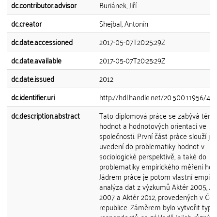
dc.contributor.advisor
Buriánek, Jiří
dc.creator
Shejbal, Antonín
dc.date.accessioned
2017-05-07T20:25:29Z
dc.date.available
2017-05-07T20:25:29Z
dc.date.issued
2012
dc.identifier.uri
http://hdl.handle.net/20.500.11956/46
dc.description.abstract
Tato diplomová práce se zabývá tém
hodnot a hodnotových orientací ve
společnosti. První část práce slouží ja
uvedení do problematiky hodnot v
sociologické perspektivě, a také do
problematiky empirického měření hod
Jádrem práce je potom vlastní empiri
analýza dat z výzkumů Aktér 2005, Ak
2007 a Aktér 2012, provedených v Če
republice. Záměrem bylo vytvořit typol