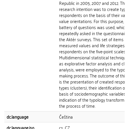
Republic in 2005, 2007 and 2012. The
research intention was to create typo
respondents on the basis of their vari
value orientations. For this purpose, a
battery of questions was used, which
repeatedly asked in the questionnaire
the Aktér surveys. This set of items
measured values and life strategies o
respondents on the five-point scales.
Multidimensional statistical technique
as explorative factor analysis and clus
analysis, were employed to the typolo
making process. The outcome of this 
is the presentation of created respon
types (clusters), their identification on
basis of sociodemographic variables 
indication of the typology transformati
the process of time.
dc.language
Čeština
dc.language.iso
cs_CZ