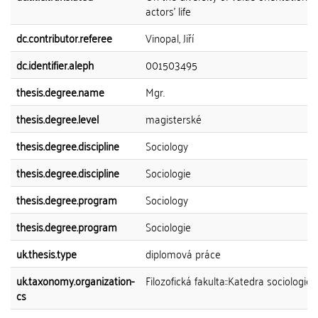
actors' life
dc.contributor.referee
Vinopal, Jiří
dc.identifier.aleph
001503495
thesis.degree.name
Mgr.
thesis.degree.level
magisterské
thesis.degree.discipline
Sociology
thesis.degree.discipline
Sociologie
thesis.degree.program
Sociology
thesis.degree.program
Sociologie
uk.thesis.type
diplomová práce
uk.taxonomy.organization-
Filozofická fakulta::Katedra sociologie
cs