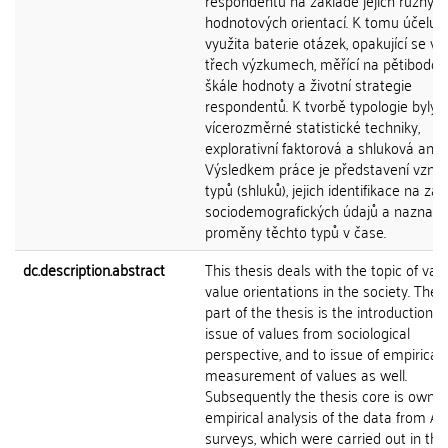
respondentů na základě jejich různýc
hodnotových orientací. K tomu účelu b
využita baterie otázek, opakující se v 
třech výzkumech, měřící na pětibodov
škále hodnoty a životní strategie
respondentů. K tvorbě typologie byly v
vícerozměrné statistické techniky,
explorativní faktorová a shluková anal
Výsledkem práce je představení vznik
typů (shluků), jejich identifikace na zá
sociodemografických údajů a naznače
proměny těchto typů v čase.
dc.description.abstract
This thesis deals with the topic of val
value orientations in the society. The f
part of the thesis is the introduction t
issue of values from sociological
perspective, and to issue of empirical
measurement of values as well.
Subsequently the thesis core is own
empirical analysis of the data from Ak
surveys, which were carried out in th