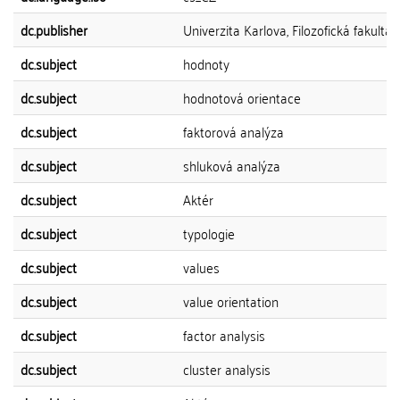
dc.publisher
Univerzita Karlova, Filozofická fakulta
dc.subject
hodnoty
dc.subject
hodnotová orientace
dc.subject
faktorová analýza
dc.subject
shluková analýza
dc.subject
Aktér
dc.subject
typologie
dc.subject
values
dc.subject
value orientation
dc.subject
factor analysis
dc.subject
cluster analysis