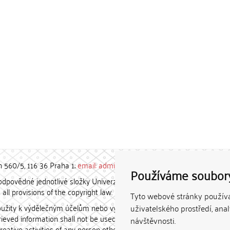
h 560/5, 116 36 Praha 1;
email: admin-repozitar [at] cuni.cz
Používáme soubor
povědné jednotlivé složky Univerzity Karlovy. / Each constituent
all provisions of the copyright law.
Tyto webové stránky používaj
užity k výdělečným účelům nebo vydávány za studijní, vědeckou
uživatelského prostředí, ana
etrieved information shall not be used for any commercial purposes
návštěvnosti.
creative activities of any person other than the author.