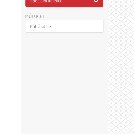
Speciální kolekce
MŮJ ÚČET
Přihlásit se