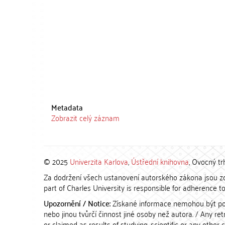
Metadata
Zobrazit celý záznam
© 2025
Univerzita Karlova
,
Ústřední knihovna
, Ovocný tr
Za dodržení všech ustanovení autorského zákona jsou zod
part of Charles University is responsible for adherence to 
Upozornění / Notice:
Získané informace nemohou být po
nebo jinou tvůrčí činnost jiné osoby než autora. / Any r
or claimed as results of studying, scientific or any other 