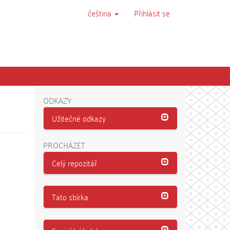
čeština
Přihlásit se
ODKAZY
Užitečné odkazy
PROCHÁZET
Celý repozitář
Tato sbírka