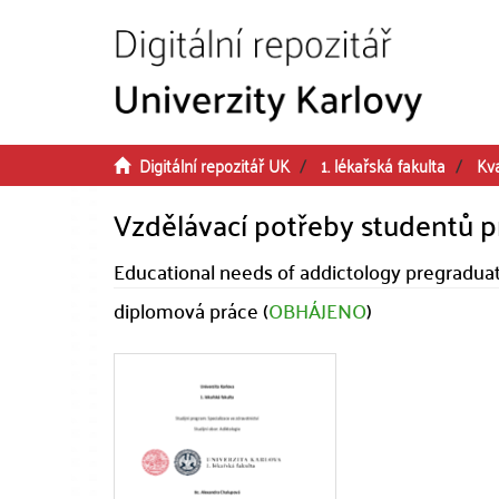
Přeskočit na obsah
Digitální repozitář UK
1. lékařská fakulta
Kva
Vzdělávací potřeby studentů p
Educational needs of addictology pregradua
diplomová práce (
OBHÁJENO
)