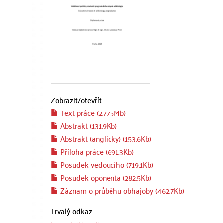
Zobrazit/
otevřít
Text práce (2.775Mb)
Abstrakt (131.9Kb)
Abstrakt (anglicky) (153.6Kb)
Příloha práce (691.3Kb)
Posudek vedoucího (719.1Kb)
Posudek oponenta (282.5Kb)
Záznam o průběhu obhajoby (462.7Kb)
Trvalý odkaz