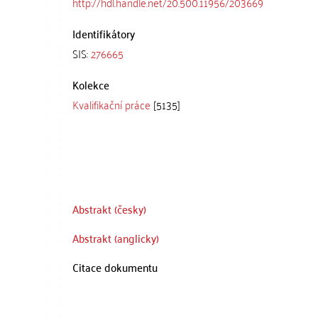
http://hdl.handle.net/20.500.11956/203669
Identifikátory
SIS:
276665
Kolekce
Kvalifikační práce
[5135]
Abstrakt (česky)
Abstrakt (anglicky)
Citace dokumentu