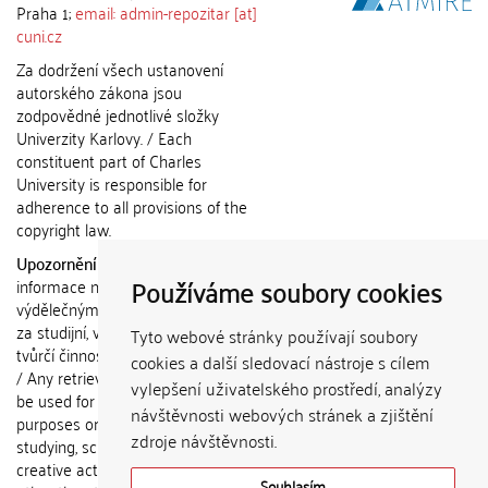
Praha 1;
email: admin-repozitar [at]
cuni.cz
Za dodržení všech ustanovení
autorského zákona jsou
zodpovědné jednotlivé složky
Univerzity Karlovy. / Each
constituent part of Charles
University is responsible for
adherence to all provisions of the
copyright law.
Upozornění / Notice:
Získané
Používáme soubory cookies
informace nemohou být použity k
výdělečným účelům nebo vydávány
za studijní, vědeckou nebo jinou
Tyto webové stránky používají soubory
tvůrčí činnost jiné osoby než autora.
cookies a další sledovací nástroje s cílem
/ Any retrieved information shall not
vylepšení uživatelského prostředí, analýzy
be used for any commercial
návštěvnosti webových stránek a zjištění
purposes or claimed as results of
zdroje návštěvnosti.
studying, scientific or any other
creative activities of any person
Souhlasím