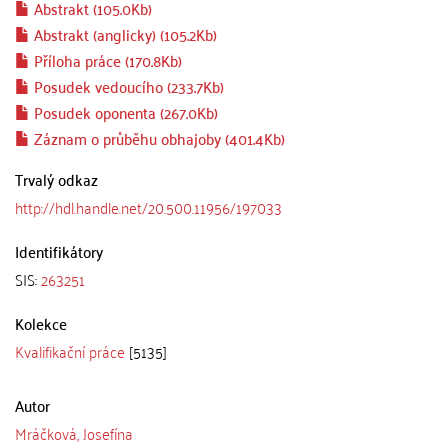
Abstrakt (105.0Kb)
Abstrakt (anglicky) (105.2Kb)
Příloha práce (170.8Kb)
Posudek vedoucího (233.7Kb)
Posudek oponenta (267.0Kb)
Záznam o průběhu obhajoby (401.4Kb)
Trvalý odkaz
http://hdl.handle.net/20.500.11956/197033
Identifikátory
SIS:
263251
Kolekce
Kvalifikační práce
[5135]
Autor
Mráčková, Josefína