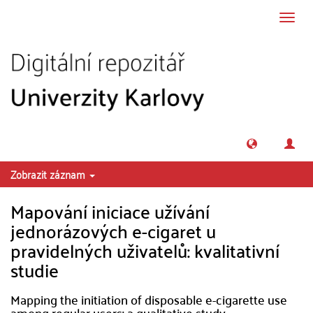
Přeskočit na obsah
Přepn
navig
Zobrazit záznam
Mapování iniciace užívání
jednorázových e-cigaret u
pravidelných uživatelů: kvalitativní
studie
Mapping the initiation of disposable e-cigarette use
among regular users: a qualitative study