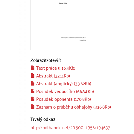
Zobrazit/
otevřít
Text práce (516.4Kb)
Abstrakt (32.11Kb)
Abstrakt (anglicky) (33.62Kb)
Posudek vedoucího (66.34Kb)
Posudek oponenta (170.8Kb)
Záznam o průběhu obhajoby (336.8Kb)
Trvalý odkaz
http://hdl.handle.net/20.500.11956/194637