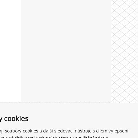
Theme by
y cookies
í soubory cookies a další sledovací nástroje s cílem vylepšení
lýzy návštěvnosti webových stránek a zjištění zdroje