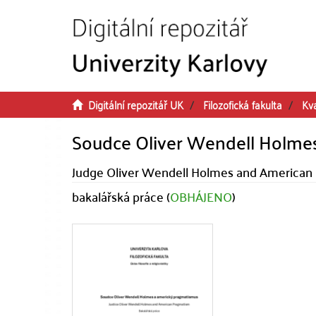
Přeskočit na obsah
Digitální repozitář UK
Filozofická fakulta
Kva
Soudce Oliver Wendell Holme
Judge Oliver Wendell Holmes and American
bakalářská práce (
OBHÁJENO
)