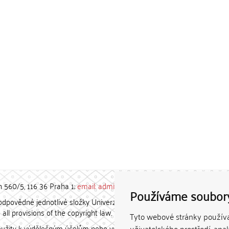
h 560/5, 116 36 Praha 1;
email: admin-repozitar [at] cuni.cz
Používáme soubor
povědné jednotlivé složky Univerzity Karlovy. / Each constituent
all provisions of the copyright law.
Tyto webové stránky používaj
užity k výdělečným účelům nebo vydávány za studijní, vědeckou
uživatelského prostředí, ana