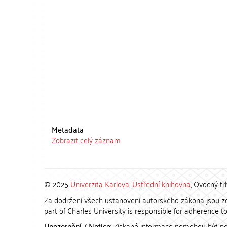
Metadata
Zobrazit celý záznam
© 2025
Univerzita Karlova
,
Ústřední knihovna
, Ovocný tr
Za dodržení všech ustanovení autorského zákona jsou zod
part of Charles University is responsible for adherence to 
Upozornění / Notice:
Získané informace nemohou být po