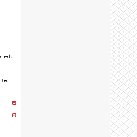
jených
nited