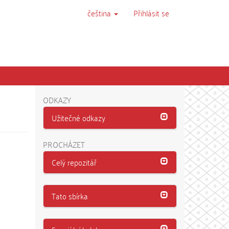
čeština
Přihlásit se
ODKAZY
Užitečné odkazy
PROCHÁZET
Celý repozitář
Tato sbírka