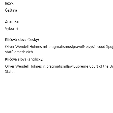
Jazyk
Čeština
Známka
Výborně
Klíčová slova (česky)
Oliver Wendell Holmes ml.|pragmatismus|právo|Nejvyšší soud Spo
států amerických
Klíčová slova (anglicky)
Oliver Wendell Holmes jr.|pragmatism|law|Supreme Court of the U
States