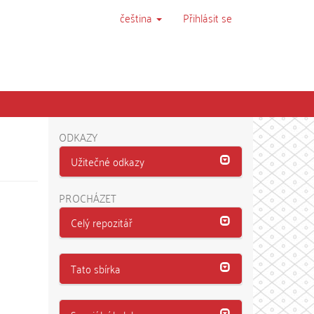
čeština
Přihlásit se
ODKAZY
Užitečné odkazy
PROCHÁZET
Celý repozitář
Tato sbírka