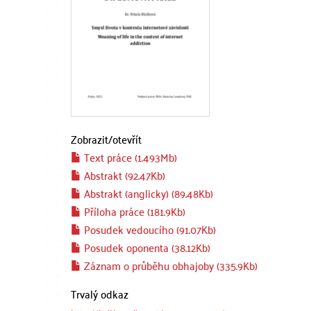
Zobrazit/
otevřít
Text práce (1.493Mb)
Abstrakt (92.47Kb)
Abstrakt (anglicky) (89.48Kb)
Příloha práce (181.9Kb)
Posudek vedoucího (91.07Kb)
Posudek oponenta (38.12Kb)
Záznam o průběhu obhajoby (335.9Kb)
Trvalý odkaz