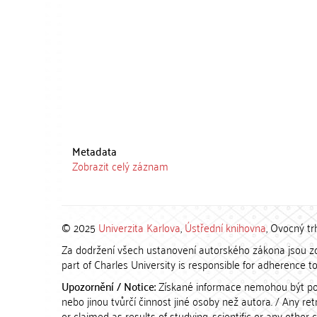
Metadata
Zobrazit celý záznam
© 2025
Univerzita Karlova
,
Ústřední knihovna
, Ovocný tr
Za dodržení všech ustanovení autorského zákona jsou zod
part of Charles University is responsible for adherence to 
Upozornění / Notice:
Získané informace nemohou být po
nebo jinou tvůrčí činnost jiné osoby než autora. / Any r
or claimed as results of studying, scientific or any other 