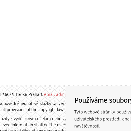
h 560/5, 116 36 Praha 1;
email: admin-repozitar [at] cuni.cz
Používáme soubor
povědné jednotlivé složky Univerzity Karlovy. / Each constituent
all provisions of the copyright law.
Tyto webové stránky používaj
užity k výdělečným účelům nebo vydávány za studijní, vědeckou
uživatelského prostředí, ana
etrieved information shall not be used for any commercial purposes
návštěvnosti.
creative activities of any person other than the author.