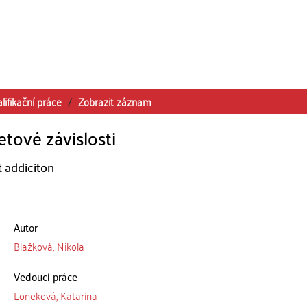
lifikační práce
Zobrazit záznam
etové závislosti
t addiciton
Autor
Blažková, Nikola
Vedoucí práce
Loneková, Katarína