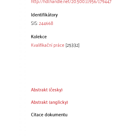
http://hdl.handle.net/20.500.11956/179447
Identifikátory
SIS:
244668
Kolekce
Kvalifikační práce
[25332]
Abstrakt (česky)
Abstrakt (anglicky)
Citace dokumentu