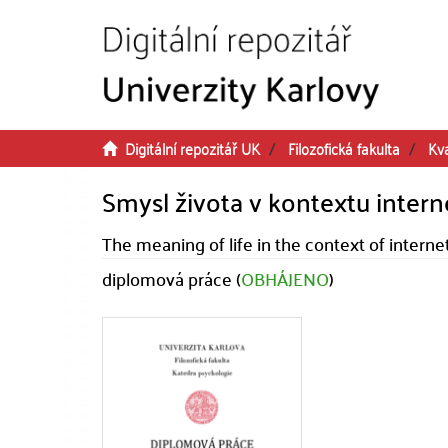
Přeskočit na obsah
Digitální repozitář UK
Filozofická fakulta
Kva
Smysl života v kontextu intern
The meaning of life in the context of interne
diplomová práce (
OBHÁJENO
)