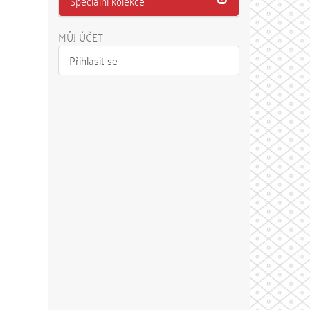
Speciální kolekce
MŮJ ÚČET
Přihlásit se