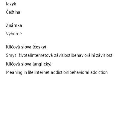
Jazyk
Čeština
Známka
Výborně
Klíčová slova (česky)
Smysl života|internetová závislost|behaviorální závislosti
Klíčová slova (anglicky)
Meaning in life|internet addiction|behavioral addiction