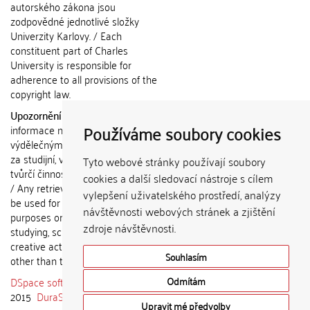
autorského zákona jsou
zodpovědné jednotlivé složky
Univerzity Karlovy. / Each
constituent part of Charles
University is responsible for
adherence to all provisions of the
copyright law.
Upozornění / Notice:
Získané
Používáme soubory cookies
informace nemohou být použity k
výdělečným účelům nebo vydávány
za studijní, vědeckou nebo jinou
Tyto webové stránky používají soubory
tvůrčí činnost jiné osoby než autora.
cookies a další sledovací nástroje s cílem
/ Any retrieved information shall not
vylepšení uživatelského prostředí, analýzy
be used for any commercial
návštěvnosti webových stránek a zjištění
purposes or claimed as results of
zdroje návštěvnosti.
studying, scientific or any other
creative activities of any person
Souhlasím
other than the author.
DSpace software
copyright © 2002-
Odmítám
2015
DuraSpace
Upravit mé předvolby