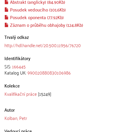
Abstrakt (anglicky) (84.90Kb)
Posudek vedoucího (101.6Kb)
Posudek oponenta (77.92Kb)
Záznam o průběhu obhajoby (124.8Kb)
Trvalý odkaz
http://hdl.handle.net/20.500.11956/76720
Identifikátory
SIS:
166445
Katalog UK:
990020880830106986
Kolekce
Kvalifikační práce
[15249]
Autor
Kolban, Petr
Vedoucí práce