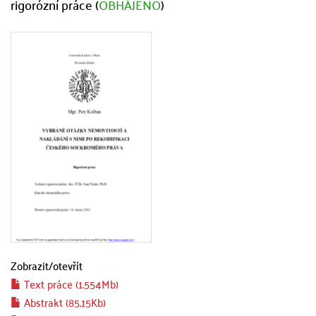
rigorózní práce (
OBHÁJENO
)
Zobrazit/
otevřít
Text práce (1.554Mb)
Abstrakt (85.15Kb)