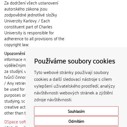
Za dodržení všech ustanovení
autorského zákona jsou
zodpovědné jednotlivé složky
Univerzity Karlovy. / Each
constituent part of Charles
University is responsible for
adherence to all provisions of the
copyright law.
Upozornění / Notice:
Získané
Používáme soubory cookies
informace nemohou být použity k
výdělečným účelům nebo vydávány
za studijní, vědeckou nebo jinou
Tyto webové stránky používají soubory
tvůrčí činnost jiné osoby než autora.
cookies a další sledovací nástroje s cílem
/ Any retrieved information shall not
vylepšení uživatelského prostředí, analýzy
be used for any commercial
návštěvnosti webových stránek a zjištění
purposes or claimed as results of
zdroje návštěvnosti.
studying, scientific or any other
creative activities of any person
Souhlasím
other than the author.
DSpace software
copyright © 2002-
Odmítám