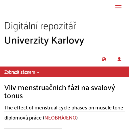
Přeskočit na obsah
Přepn
navig
Zobrazit záznam
Vliv menstruačních fází na svalový
tonus
The effect of menstrual cycle phases on muscle tone
diplomová práce (
NEOBHÁJENO
)