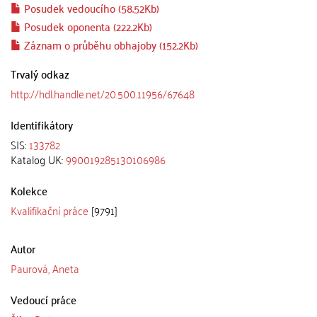
Posudek vedoucího (58.52Kb)
Posudek oponenta (222.2Kb)
Záznam o průběhu obhajoby (152.2Kb)
Trvalý odkaz
http://hdl.handle.net/20.500.11956/67648
Identifikátory
SIS:
133782
Katalog UK:
990019285130106986
Kolekce
Kvalifikační práce
[9791]
Autor
Paurová, Aneta
Vedoucí práce