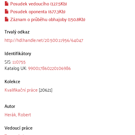
Posudek vedoucího (127.5Kb)
Posudek oponenta (677.3Kb)
Záznam o průběhu obhajoby (150.8Kb)
Trvalý odkaz
http://hdl.handle.net/20.500.11956/64047
Identifikátory
SIS:
110755
Katalog UK:
990017860220106986
Kolekce
Kvalifikační práce
[20621]
Autor
Herák, Robert
Vedoucí práce