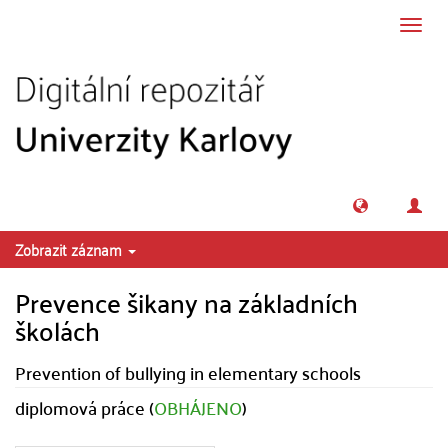
Přeskočit na obsah
Přepn
navig
Zobrazit záznam
Prevence šikany na základních
školách
Prevention of bullying in elementary schools
diplomová práce (
OBHÁJENO
)