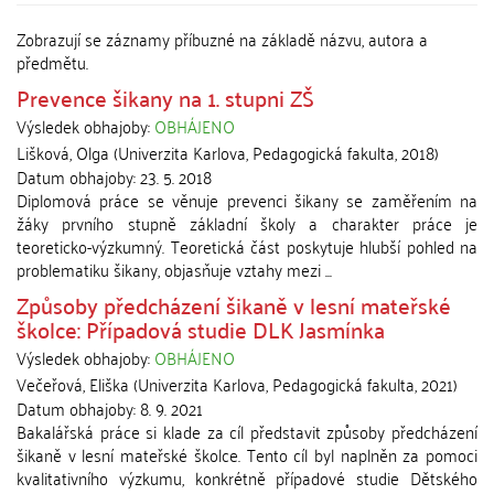
Zobrazují se záznamy příbuzné na základě názvu, autora a
předmětu.
Prevence šikany na 1. stupni ZŠ
Výsledek obhajoby:
OBHÁJENO
Lišková, Olga
(
Univerzita Karlova, Pedagogická fakulta
,
2018
)
Datum obhajoby:
23. 5. 2018
Diplomová práce se věnuje prevenci šikany se zaměřením na
žáky prvního stupně základní školy a charakter práce je
teoreticko-výzkumný. Teoretická část poskytuje hlubší pohled na
problematiku šikany, objasňuje vztahy mezi ...
Způsoby předcházení šikaně v lesní mateřské
školce: Případová studie DLK Jasmínka
Výsledek obhajoby:
OBHÁJENO
Večeřová, Eliška
(
Univerzita Karlova, Pedagogická fakulta
,
2021
)
Datum obhajoby:
8. 9. 2021
Bakalářská práce si klade za cíl představit způsoby předcházení
šikaně v lesní mateřské školce. Tento cíl byl naplněn za pomoci
kvalitativního výzkumu, konkrétně případové studie Dětského