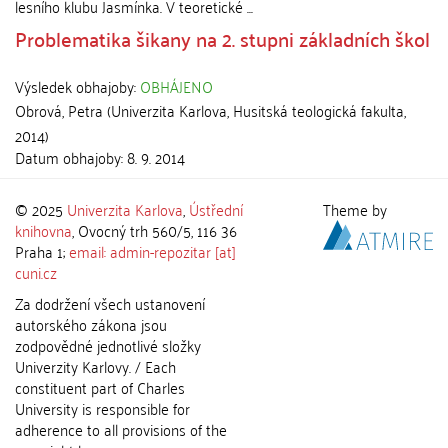
lesního klubu Jasmínka. V teoretické ...
Problematika šikany na 2. stupni základních škol
Výsledek obhajoby:
OBHÁJENO
Obrová, Petra
(
Univerzita Karlova, Husitská teologická fakulta
,
2014
)
Datum obhajoby:
8. 9. 2014
© 2025
Univerzita Karlova
,
Ústřední
Theme by
knihovna
, Ovocný trh 560/5, 116 36
Praha 1;
email: admin-repozitar [at]
cuni.cz
Za dodržení všech ustanovení
autorského zákona jsou
zodpovědné jednotlivé složky
Univerzity Karlovy. / Each
constituent part of Charles
University is responsible for
adherence to all provisions of the