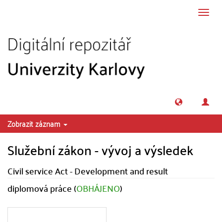
Přeskočit na obsah
Přepn
navig
Zobrazit záznam
Služební zákon - vývoj a výsledek
Civil service Act - Development and result
diplomová práce (
OBHÁJENO
)