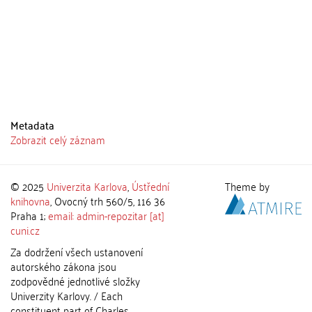
Metadata
Zobrazit celý záznam
© 2025
Univerzita Karlova
,
Ústřední
Theme by
knihovna
, Ovocný trh 560/5, 116 36
Praha 1;
email: admin-repozitar [at]
cuni.cz
Za dodržení všech ustanovení
autorského zákona jsou
zodpovědné jednotlivé složky
Univerzity Karlovy. / Each
constituent part of Charles