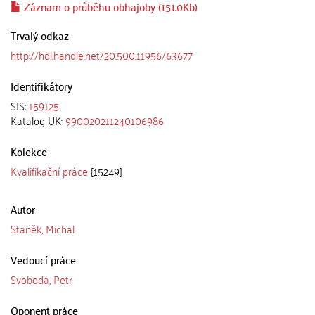
Záznam o průběhu obhajoby (151.0Kb)
Trvalý odkaz
http://hdl.handle.net/20.500.11956/63677
Identifikátory
SIS:
159125
Katalog UK:
990020211240106986
Kolekce
Kvalifikační práce
[15249]
Autor
Staněk, Michal
Vedoucí práce
Svoboda, Petr
Oponent práce