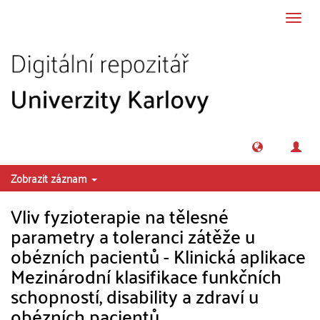
Přeskočit na obsah
Přepn
navig
Zobrazit záznam
Vliv fyzioterapie na tělesné
parametry a toleranci zátěže u
obézních pacientů - Klinická aplikace
Mezinárodní klasifikace funkčních
schopností, disability a zdraví u
obézních pacientů