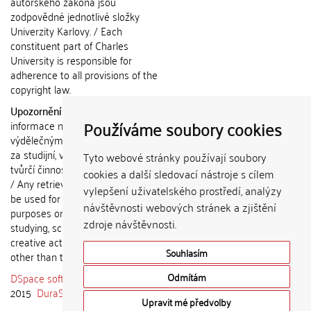
autorského zákona jsou
zodpovědné jednotlivé složky
Univerzity Karlovy. / Each
constituent part of Charles
University is responsible for
adherence to all provisions of the
copyright law.
Upozornění / Notice:
Získané
Používáme soubory cookies
informace nemohou být použity k
výdělečným účelům nebo vydávány
za studijní, vědeckou nebo jinou
Tyto webové stránky používají soubory
tvůrčí činnost jiné osoby než autora.
cookies a další sledovací nástroje s cílem
/ Any retrieved information shall not
vylepšení uživatelského prostředí, analýzy
be used for any commercial
návštěvnosti webových stránek a zjištění
purposes or claimed as results of
zdroje návštěvnosti.
studying, scientific or any other
creative activities of any person
Souhlasím
other than the author.
DSpace software
copyright © 2002-
Odmítám
2015
DuraSpace
Upravit mé předvolby