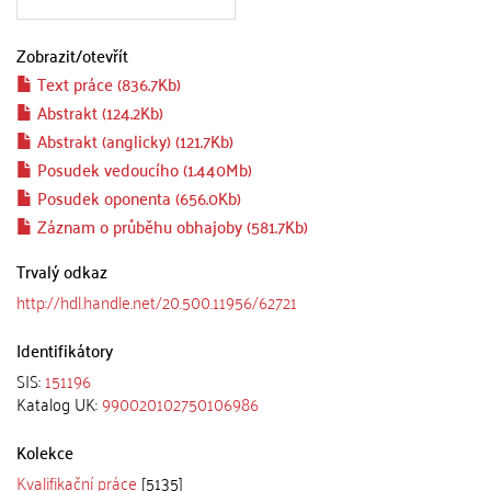
Zobrazit/
otevřít
Text práce (836.7Kb)
Abstrakt (124.2Kb)
Abstrakt (anglicky) (121.7Kb)
Posudek vedoucího (1.440Mb)
Posudek oponenta (656.0Kb)
Záznam o průběhu obhajoby (581.7Kb)
Trvalý odkaz
http://hdl.handle.net/20.500.11956/62721
Identifikátory
SIS:
151196
Katalog UK:
990020102750106986
Kolekce
Kvalifikační práce
[5135]