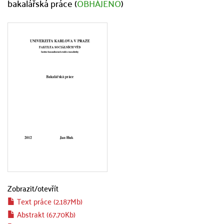
bakalářská práce (
OBHÁJENO
)
Zobrazit/
otevřít
Text práce (2.187Mb)
Abstrakt (67.70Kb)