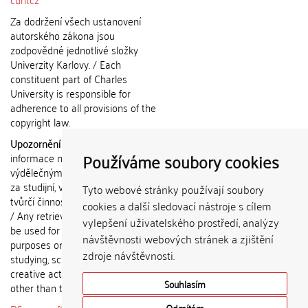
Za dodržení všech ustanovení
autorského zákona jsou
zodpovědné jednotlivé složky
Univerzity Karlovy. / Each
constituent part of Charles
University is responsible for
adherence to all provisions of the
copyright law.
Upozornění / Notice:
Získané
Používáme soubory cookies
informace nemohou být použity k
výdělečným účelům nebo vydávány
za studijní, vědeckou nebo jinou
Tyto webové stránky používají soubory
tvůrčí činnost jiné osoby než autora.
cookies a další sledovací nástroje s cílem
/ Any retrieved information shall not
vylepšení uživatelského prostředí, analýzy
be used for any commercial
návštěvnosti webových stránek a zjištění
purposes or claimed as results of
zdroje návštěvnosti.
studying, scientific or any other
creative activities of any person
Souhlasím
other than the author.
Odmítám