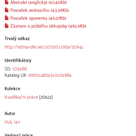
Abstrakt (anglicky) (67.40Kb)
Posudek vedoucího (43.38Kb)
Posudek oponenta (49.27Kb)
Záznam o průběhu obhajoby (482.9Kb)
Trvalý odkaz
http://hdl.handle.net/20.500.11956/50941
Identifikátory
SIS:
105688
Katalog UK:
990014806310106986
Kolekce
Kvalifikační práce
[20621]
Autor
Huk, Jan
Vedoucí práce