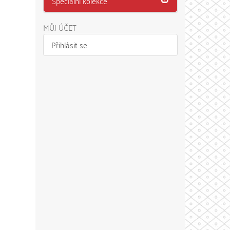
Speciální kolekce
MŮJ ÚČET
Přihlásit se