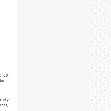
čnostní
dní
curity
ocess,