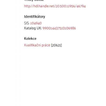
http://hdl.handle.net/20.500.11956/46794
Identifikátory
SIS:
104940
Katalog UK:
990014437510106986
Kolekce
Kvalifikační práce
[20621]