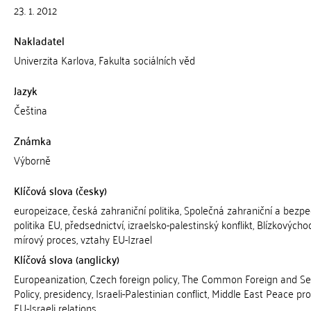
23. 1. 2012
Nakladatel
Univerzita Karlova, Fakulta sociálních věd
Jazyk
Čeština
Známka
Výborně
Klíčová slova (česky)
europeizace, česká zahraniční politika, Společná zahraniční a bezpe
politika EU, předsednictví, izraelsko-palestinský konflikt, Blízkovýcho
mírový proces, vztahy EU-Izrael
Klíčová slova (anglicky)
Europeanization, Czech foreign policy, The Common Foreign and Se
Policy, presidency, Israeli-Palestinian conflict, Middle East Peace pr
EU-Israeli relations