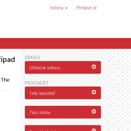
čeština
Přihlásit se
řípad
ODKAZY
Užitečné odkazy
: The
PROCHÁZET
Celý repozitář
Tato sbírka