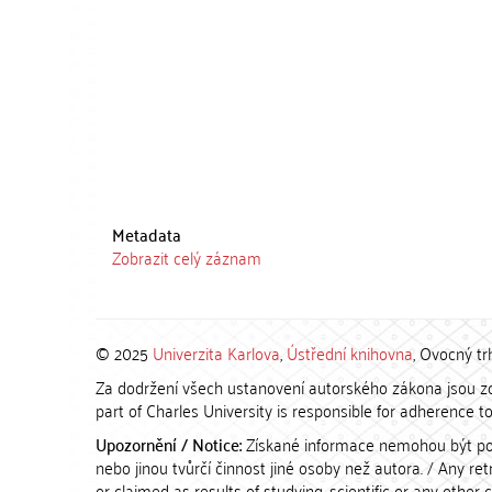
Metadata
Zobrazit celý záznam
© 2025
Univerzita Karlova
,
Ústřední knihovna
, Ovocný tr
Za dodržení všech ustanovení autorského zákona jsou zod
part of Charles University is responsible for adherence to 
Upozornění / Notice:
Získané informace nemohou být po
nebo jinou tvůrčí činnost jiné osoby než autora. / Any r
or claimed as results of studying, scientific or any other 