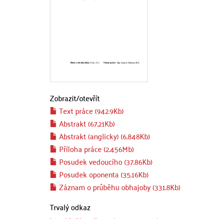
Zobrazit/
otevřít
Text práce (942.9Kb)
Abstrakt (67.21Kb)
Abstrakt (anglicky) (6.848Kb)
Příloha práce (2.456Mb)
Posudek vedoucího (37.86Kb)
Posudek oponenta (35.16Kb)
Záznam o průběhu obhajoby (331.8Kb)
Trvalý odkaz