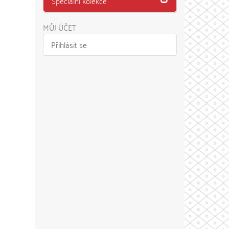
Speciální kolekce
MŮJ ÚČET
Přihlásit se