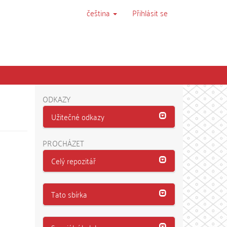
čeština
Přihlásit se
ODKAZY
Užitečné odkazy
PROCHÁZET
Celý repozitář
Tato sbírka