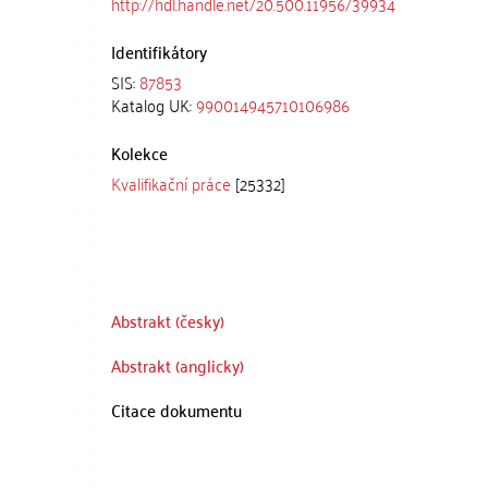
http://hdl.handle.net/20.500.11956/39934
Identifikátory
SIS:
87853
Katalog UK:
990014945710106986
Kolekce
Kvalifikační práce
[25332]
Abstrakt (česky)
Abstrakt (anglicky)
Citace dokumentu