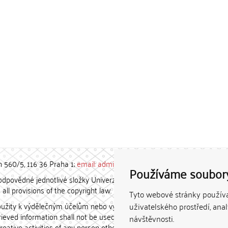
h 560/5, 116 36 Praha 1;
email: admin-repozitar [at] cuni.cz
Používáme soubor
povědné jednotlivé složky Univerzity Karlovy. / Each constituent
all provisions of the copyright law.
Tyto webové stránky používaj
užity k výdělečným účelům nebo vydávány za studijní, vědeckou
uživatelského prostředí, ana
etrieved information shall not be used for any commercial purposes
návštěvnosti.
creative activities of any person other than the author.