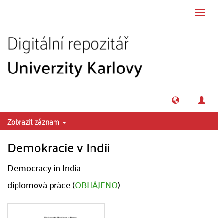
Přeskočit na obsah
Přepn
navig
Zobrazit záznam
Demokracie v Indii
Democracy in India
diplomová práce (
OBHÁJENO
)