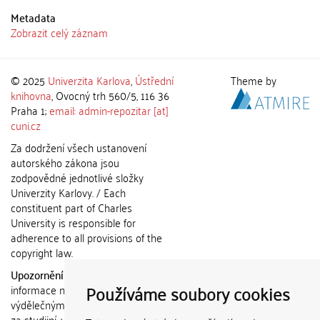
Metadata
Zobrazit celý záznam
© 2025
Univerzita Karlova
,
Ústřední
Theme by
knihovna
, Ovocný trh 560/5, 116 36
Praha 1;
email: admin-repozitar [at]
cuni.cz
Za dodržení všech ustanovení
autorského zákona jsou
zodpovědné jednotlivé složky
Univerzity Karlovy. / Each
constituent part of Charles
University is responsible for
adherence to all provisions of the
copyright law.
Upozornění / Notice:
Získané
Používáme soubory cookies
informace nemohou být použity k
výdělečným účelům nebo vydávány
za studijní, vědeckou nebo jinou