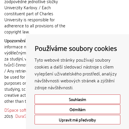
zodpovědné jednotlivé složky
Univerzity Karlovy. / Each
constituent part of Charles
University is responsible for
adherence to all provisions of the
copyright law.
Upozornění / Notice:
Získané
Používáme soubory cookies
informace nemohou být použity k
výdělečným účelům nebo vydávány
za studijní, vědeckou nebo jinou
Tyto webové stránky používají soubory
tvůrčí činnost jiné osoby než autora.
cookies a další sledovací nástroje s cílem
/ Any retrieved information shall not
vylepšení uživatelského prostředí, analýzy
be used for any commercial
návštěvnosti webových stránek a zjištění
purposes or claimed as results of
zdroje návštěvnosti.
studying, scientific or any other
creative activities of any person
Souhlasím
other than the author.
DSpace software
copyright © 2002-
Odmítám
2015
DuraSpace
Upravit mé předvolby