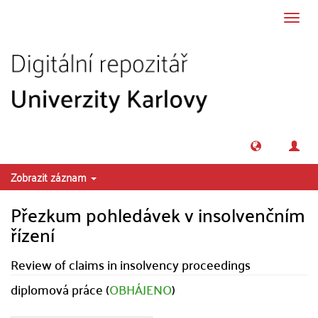
Přeskočit na obsah
Přepn
navig
Zobrazit záznam
Přezkum pohledávek v insolvenčním
řízení
Review of claims in insolvency proceedings
diplomová práce (
OBHÁJENO
)