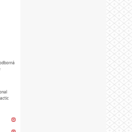
 odborná
é
onal
actic