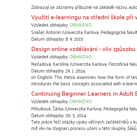
Zobrazují se záznamy příbuzné na základě názvu, aut
Využití e-learningu na střední škole p
Výsledek obhajoby:
OBHÁJENO
Snášel, Antonín
(
Univerzita Karlova, Pedagogická fakul
Datum obhajoby:
8. 9. 2015
Design online vzdělávání - vliv způsobu
Výsledek obhajoby:
OBHÁJENO
Nečadová, Karolína
(
Univerzita Karlova, Filozofická fak
Datum obhajoby:
29. 1. 2024
(in English): This thesis examines how the form of te
introduces the basic concepts associated with e-learnin
Continuing Beginner Learners in Adult 
Výsledek obhajoby:
OBHÁJENO
Mihulková, Šárka
(
Univerzita Karlova, Pedagogická faku
Datum obhajoby:
30. 5. 2014
Tato práce řeší otázky výuky věčných začátečníků v k
mít vliv na stagnaci procesu učení u této skupiny žáků, a 