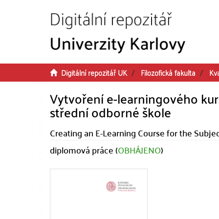
Přeskočit na obsah
Digitální repozitář UK
Filozofická fakulta
Kva
Vytvoření e-learningového kur
střední odborné škole
Creating an E-Learning Course for the Subje
diplomová práce (
OBHÁJENO
)