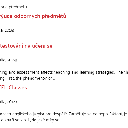
ora a předmětu.
ři výuce odborných předmětů
ta
,
2015
)
 testování na učení se
ulta
,
2024
)
sting and assessment affects teaching and learning strategies. The the
g. First, the phenomenon of ...
EFL Classes
lta
,
2014
)
urzech anglického jazyka pro dospělé. Zaměřuje se na popis faktorů, 
snaží se zjistit, do jaké míry se ...