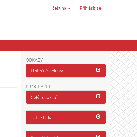
čeština
Přihlásit se
ODKAZY
Užitečné odkazy
PROCHÁZET
Celý repozitář
Tato sbírka