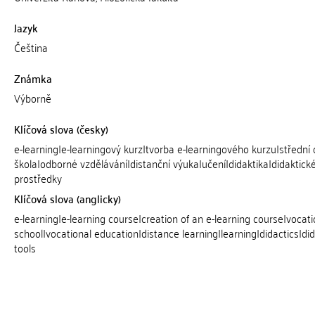
Jazyk
Čeština
Známka
Výborně
Klíčová slova (česky)
e-learning|e-learningový kurz|tvorba e-learningového kurzu|střední
škola|odborné vzdělávání|distanční výuka|učení|didaktika|didaktick
prostředky
Klíčová slova (anglicky)
e-learning|e-learning course|creation of an e-learning course|vocati
school|vocational education|distance learning|learning|didactics|did
tools