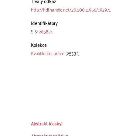
Trvalý odkaz
http://hdl.handle.net/20.500.11956/192971
Identifikátory
SIS:
265824
Kolekce
Kvalifikační práce
[25332]
Abstrakt (česky)
Abstrakt (anglicky)