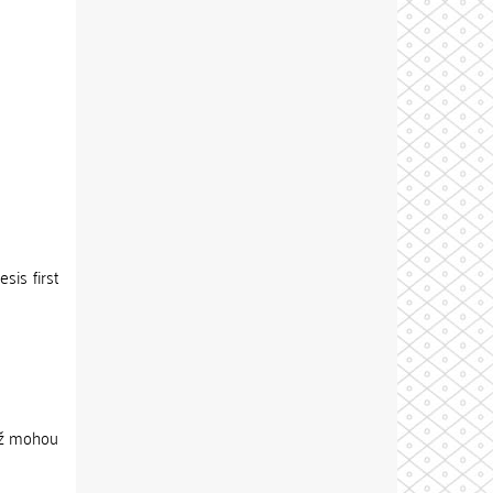
sis first
jež mohou