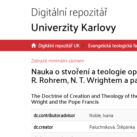
Přeskočit na obsah
Digitální repozitář UK
Evangelická teologická fa
Zobrazit minimální záznam
Nauka o stvoření a teologie o
R. Rohrem, N. T. Wrightem a 
The Doctrine of Creation and Theology of the
Wright and the Pope Francis
dc.contributor.advisor
Noble, Ivana
dc.creator
Paluchníková, Štěpánka