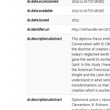
dc.date.accessioned
2022-11-01T07:28:58Z
dc.date.available
2022-11-01T07:28:58Z
dc.date.issued
2022
dc.identifier.uri
http://hdl.handle.net/20
dc.description.abstract
This diploma thesis enti
Conversation with O. Clé
the doctrine of creation 
today's neglected world
gave the world its escha
Spirit. In this study I h
the American Franciscan 
Wright and the Latin Ame
understand in what sens
transformations so that 
creation which is euchar
dc.description.abstract
Diplomová práce s názve
Clémentem, R. Rohrem, 
o stvoření a teologii s