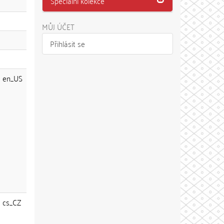
Speciální kolekce
MŮJ ÚČET
Přihlásit se
en_US
cs_CZ