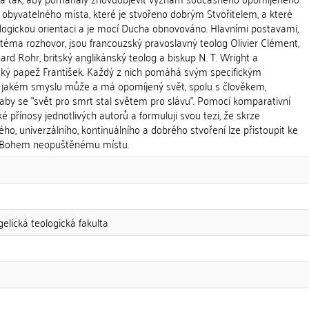
 obyvatelného místa, které je stvořeno dobrým Stvořitelem, a které
logickou orientaci a je mocí Ducha obnovováno. Hlavními postavami,
téma rozhovor, jsou francouzský pravoslavný teolog Olivier Clément,
ard Rohr, britský anglikánský teolog a biskup N. T. Wright a
ký papež František. Každý z nich pomáhá svým specifickým
jakém smyslu může a má opomíjený svět, spolu s člověkem,
aby se "svět pro smrt stal světem pro slávu". Pomocí komparativní
é přínosy jednotlivých autorů a formuluji svou tezi, že skrze
ého, univerzálního, kontinuálního a dobrého stvoření lze přistoupit ke
a Bohem neopuštěnému místu.
gelická teologická fakulta