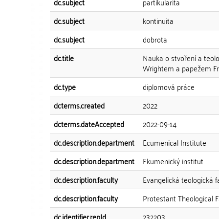
dc.subject
partikularita
dc.subject
kontinuita
dc.subject
dobrota
dc.title
Nauka o stvoření a teol
Wrightem a papežem Fr
dc.type
diplomová práce
dcterms.created
2022
dcterms.dateAccepted
2022-09-14
dc.description.department
Ecumenical Institute
dc.description.department
Ekumenický institut
dc.description.faculty
Evangelická teologická f
dc.description.faculty
Protestant Theological F
dc.identifier.repId
232203