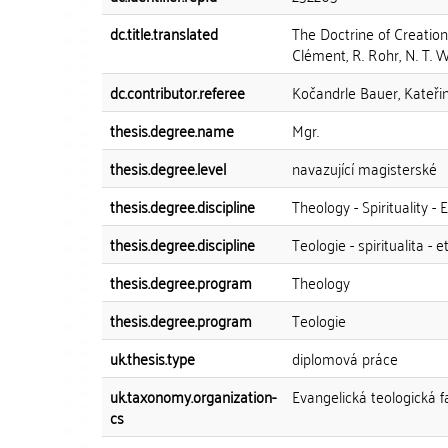
dc.title.translated
The Doctrine of Creatio
Clément, R. Rohr, N. T. 
dc.contributor.referee
Kočandrle Bauer, Kateři
thesis.degree.name
Mgr.
thesis.degree.level
navazující magisterské
thesis.degree.discipline
Theology - Spirituality - 
thesis.degree.discipline
Teologie - spiritualita - e
thesis.degree.program
Theology
thesis.degree.program
Teologie
uk.thesis.type
diplomová práce
uk.taxonomy.organization-
Evangelická teologická f
cs