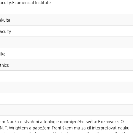
aculty::Ecumenical Institute
akulta
aculty
tika
Ethics
m Nauka o stvoření a teologie opomíjeného světa: Rozhovor s O.
N. T. Wrightem a papežem Františkem má za cíl interpretovat nauku