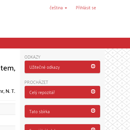
čeština
Přihlásit se
ODKAZY
ntem,
Užitečné odkazy
PROCHÁZET
, N. T.
Celý repozitář
Tato sbírka