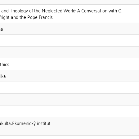
n and Theology of the Neglected World: A Conversation with O.
Wright and the Pope Francis
na
Ethics
tika
akulta::Ekumenický institut