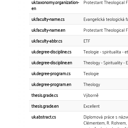
uk.taxonomy.organization-
Protestant Theological F
en
uk.faculty-name.cs
Evangelická teologická f
uk.faculty-name.en
Protestant Theological F
uk.faculty-abbr.cs
ETF
uk.degree-discipline.cs
Teologie - spiritualita - e
uk.degree-discipline.en
Theology - Spirituality - 
uk.degree-program.cs
Teologie
uk.degree-program.en
Theology
thesis.grade.cs
Výborně
thesis.grade.en
Excellent
uk.abstract.cs
Diplomová práce s názve
Clémentem, R. Rohrem, 