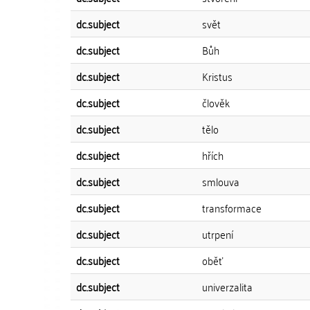
dc.subject
svět
dc.subject
Bůh
dc.subject
Kristus
dc.subject
člověk
dc.subject
tělo
dc.subject
hřích
dc.subject
smlouva
dc.subject
transformace
dc.subject
utrpení
dc.subject
oběť
dc.subject
univerzalita