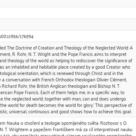
.500.11956/176594
tled The Doctrine of Creation and Theology of the Neglected World: A
ment, R. Rohr, N. T. Wright and the Pope Francis aims to interpret
and theology of the world as helping to rediscover the significance of
 as an inhabited and habitable place created by a good Creator who
tological orientation, which is renewed through Christ and in the
ave a conversation with French Orthodox theologian Olivier Clément,
Richard Rohr, the British Anglican theologian and Bishop N. T.
rican Pope Francis. Each of them helps me, in a specific way, to
e the neglected world, together with man, can and does undergo
'the world for death becomes the world for glory.' This perspective of
istic, universal, continuous and good shows how to achieve this goal.
m Nauka o stvoření a teologie opomíjeného světa: Rozhovor s O.
N. T. Wrightem a papežem Františkem má za cíl interpretovat nauku
věta tak, aby pomáhaly znovuobjevit význam současného opomíjeného