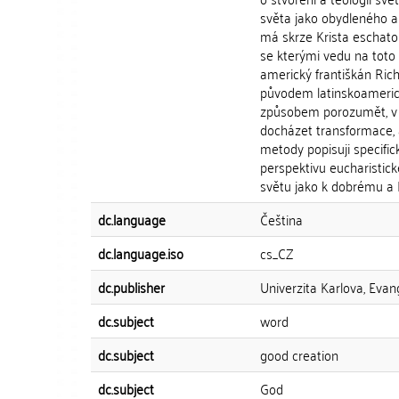
světa jako obydleného a
má skrze Krista eschato
se kterými vedu na toto 
americký františkán Rich
původem latinskoameric
způsobem porozumět, v 
docházet transformace, 
metody popisuji specifick
perspektivu eucharistick
světu jako k dobrému 
dc.language
Čeština
dc.language.iso
cs_CZ
dc.publisher
Univerzita Karlova, Evan
dc.subject
word
dc.subject
good creation
dc.subject
God