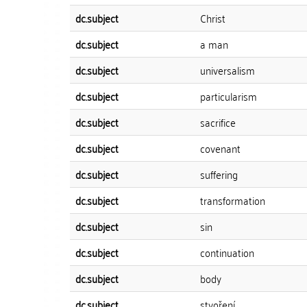
dc.subject
Christ
dc.subject
a man
dc.subject
universalism
dc.subject
particularism
dc.subject
sacrifice
dc.subject
covenant
dc.subject
suffering
dc.subject
transformation
dc.subject
sin
dc.subject
continuation
dc.subject
body
dc.subject
stvoření