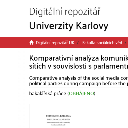
Přeskočit na obsah
Digitální repozitář UK
Fakulta sociálních věd
Komparativní analýza komunikac
sítích v souvislosti s parlamen
Comparative analysis of the social media com
political parties during campaign before the 
bakalářská práce (
OBHÁJENO
)