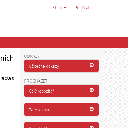
čeština
Přihlásit se
lních
ODKAZY
Užitečné odkazy
elected
PROCHÁZET
Celý repozitář
Tato sbírka