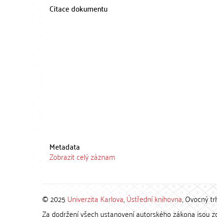
Citace dokumentu
Metadata
Zobrazit celý záznam
© 2025
Univerzita Karlova
,
Ústřední knihovna
, Ovocný tr
Za dodržení všech ustanovení autorského zákona jsou zod