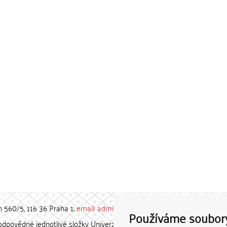
h 560/5, 116 36 Praha 1;
email: admin-repozitar [at] cuni.cz
Používáme soubor
povědné jednotlivé složky Univerzity Karlovy. / Each constituent