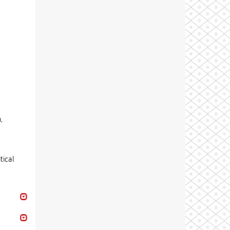
,
tical