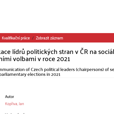
Kvalifikační práce
Zobrazit záznam
e lídrů politických stran v ČR na sociá
tními volbami v roce 2021
munication of Czech political leaders (chairpersons) of s
parliamentary elections in 2021
Autor
Kopřiva, Jan