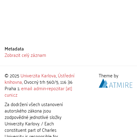
Metadata
Zobrazit celý záznam
© 2025
Univerzita Karlova
,
Ústřední
Theme by
knihovna
, Ovocný trh 560/5, 116 36
Praha 1;
email: admin-repozitar [at]
cuni.cz
Za dodržení všech ustanovení
autorského zákona jsou
zodpovědné jednotlivé složky
Univerzity Karlovy. / Each
constituent part of Charles
University is responsible for