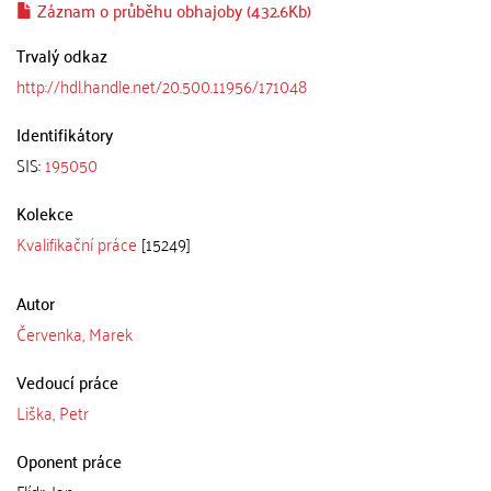
Záznam o průběhu obhajoby (432.6Kb)
Trvalý odkaz
http://hdl.handle.net/20.500.11956/171048
Identifikátory
SIS:
195050
Kolekce
Kvalifikační práce
[15249]
Autor
Červenka, Marek
Vedoucí práce
Liška, Petr
Oponent práce