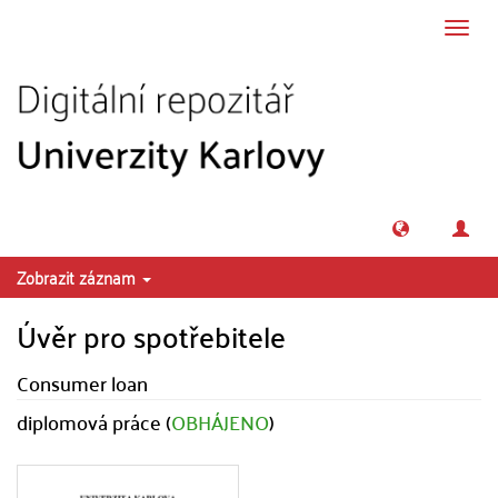
Přeskočit na obsah
Přepn
navig
Zobrazit záznam
Úvěr pro spotřebitele
Consumer loan
diplomová práce (
OBHÁJENO
)