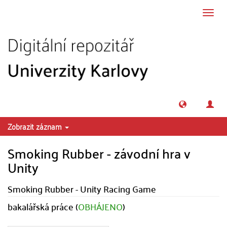
Přeskočit na obsah
Přepn
navig
Zobrazit záznam
Smoking Rubber - závodní hra v
Unity
Smoking Rubber - Unity Racing Game
bakalářská práce (
OBHÁJENO
)