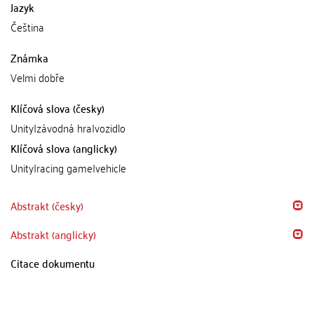
Jazyk
Čeština
Známka
Velmi dobře
Klíčová slova (česky)
Unity|závodná hra|vozidlo
Klíčová slova (anglicky)
Unity|racing game|vehicle
Abstrakt (česky)
Abstrakt (anglicky)
Citace dokumentu