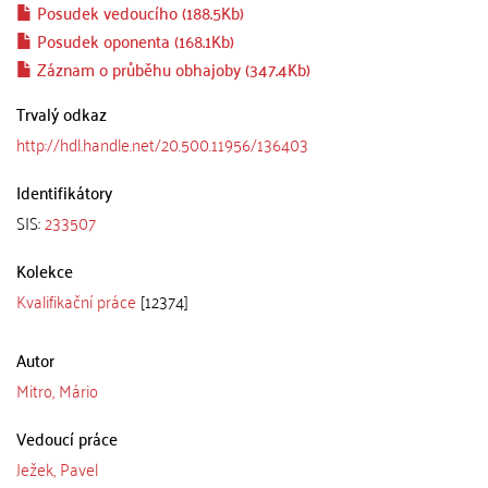
Posudek vedoucího (188.5Kb)
Posudek oponenta (168.1Kb)
Záznam o průběhu obhajoby (347.4Kb)
Trvalý odkaz
http://hdl.handle.net/20.500.11956/136403
Identifikátory
SIS:
233507
Kolekce
Kvalifikační práce
[12374]
Autor
Mitro, Mário
Vedoucí práce
Ježek, Pavel