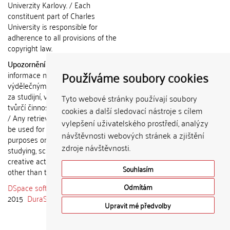
Univerzity Karlovy. / Each
constituent part of Charles
University is responsible for
adherence to all provisions of the
copyright law.
Upozornění / Notice:
Získané
Používáme soubory cookies
informace nemohou být použity k
výdělečným účelům nebo vydávány
za studijní, vědeckou nebo jinou
Tyto webové stránky používají soubory
tvůrčí činnost jiné osoby než autora.
cookies a další sledovací nástroje s cílem
/ Any retrieved information shall not
vylepšení uživatelského prostředí, analýzy
be used for any commercial
návštěvnosti webových stránek a zjištění
purposes or claimed as results of
zdroje návštěvnosti.
studying, scientific or any other
creative activities of any person
Souhlasím
other than the author.
DSpace software
copyright © 2002-
Odmítám
2015
DuraSpace
Upravit mé předvolby