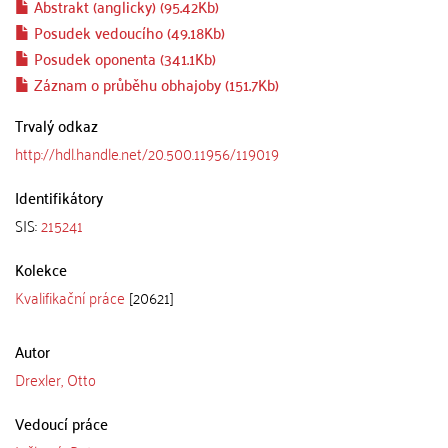
Abstrakt (anglicky) (95.42Kb)
Posudek vedoucího (49.18Kb)
Posudek oponenta (341.1Kb)
Záznam o průběhu obhajoby (151.7Kb)
Trvalý odkaz
http://hdl.handle.net/20.500.11956/119019
Identifikátory
SIS:
215241
Kolekce
Kvalifikační práce
[20621]
Autor
Drexler, Otto
Vedoucí práce