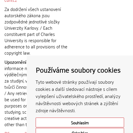
Za dodržení všech ustanovení
autorského zákona jsou
zodpovědné jednotlivé složky
Univerzity Karlovy. / Each
constituent part of Charles
University is responsible for
adherence to all provisions of the
copyright law.
Upozornění / Notice:
Získané
Používáme soubory cookies
informace nemohou být použity k
výdělečným účelům nebo vydávány
za studijní, vědeckou nebo jinou
Tyto webové stránky používají soubory
tvůrčí činnost jiné osoby než autora.
cookies a další sledovací nástroje s cílem
/ Any retrieved information shall not
vylepšení uživatelského prostředí, analýzy
be used for any commercial
návštěvnosti webových stránek a zjištění
purposes or claimed as results of
zdroje návštěvnosti.
studying, scientific or any other
creative activities of any person
Souhlasím
other than the author.
Odmítám