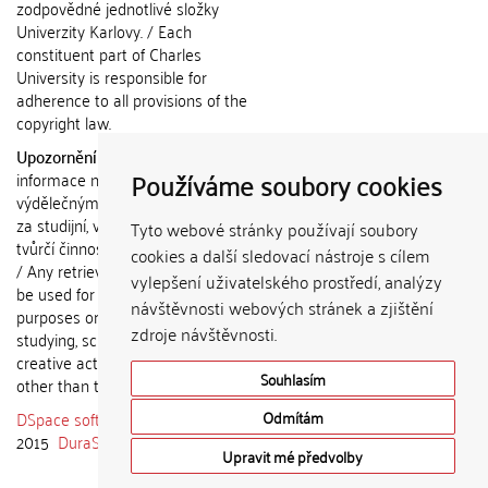
zodpovědné jednotlivé složky
Univerzity Karlovy. / Each
constituent part of Charles
University is responsible for
adherence to all provisions of the
copyright law.
Upozornění / Notice:
Získané
Používáme soubory cookies
informace nemohou být použity k
výdělečným účelům nebo vydávány
za studijní, vědeckou nebo jinou
Tyto webové stránky používají soubory
tvůrčí činnost jiné osoby než autora.
cookies a další sledovací nástroje s cílem
/ Any retrieved information shall not
vylepšení uživatelského prostředí, analýzy
be used for any commercial
návštěvnosti webových stránek a zjištění
purposes or claimed as results of
zdroje návštěvnosti.
studying, scientific or any other
creative activities of any person
Souhlasím
other than the author.
DSpace software
copyright © 2002-
Odmítám
2015
DuraSpace
Upravit mé předvolby