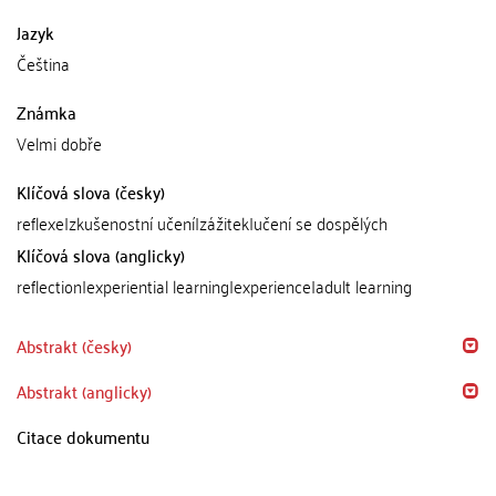
Jazyk
Čeština
Známka
Velmi dobře
Klíčová slova (česky)
reflexe|zkušenostní učení|zážitek|učení se dospělých
Klíčová slova (anglicky)
reflection|experiential learning|experience|adult learning
Abstrakt (česky)
Abstrakt (anglicky)
Citace dokumentu