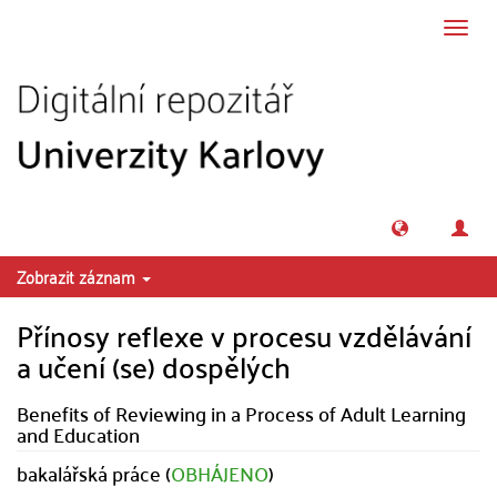
Přeskočit na obsah
Přepn
navig
Zobrazit záznam
Přínosy reflexe v procesu vzdělávání
a učení (se) dospělých
Benefits of Reviewing in a Process of Adult Learning
and Education
bakalářská práce (
OBHÁJENO
)