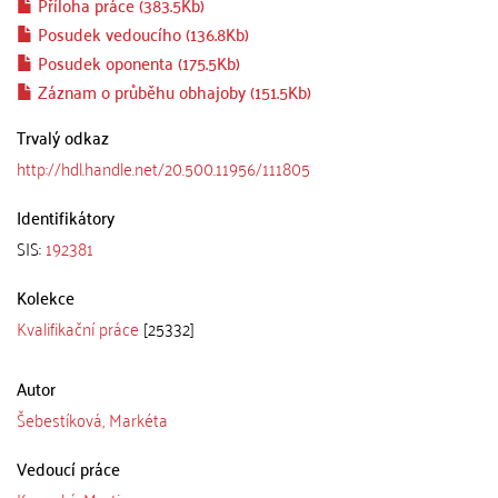
Příloha práce (383.5Kb)
Posudek vedoucího (136.8Kb)
Posudek oponenta (175.5Kb)
Záznam o průběhu obhajoby (151.5Kb)
Trvalý odkaz
http://hdl.handle.net/20.500.11956/111805
Identifikátory
SIS:
192381
Kolekce
Kvalifikační práce
[25332]
Autor
Šebestíková, Markéta
Vedoucí práce