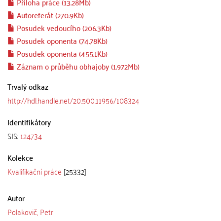
Příloha práce (13.28Mb)
Autoreferát (270.9Kb)
Posudek vedoucího (206.3Kb)
Posudek oponenta (74.78Kb)
Posudek oponenta (455.1Kb)
Záznam o průběhu obhajoby (1.972Mb)
Trvalý odkaz
http://hdl.handle.net/20.500.11956/108324
Identifikátory
SIS:
124734
Kolekce
Kvalifikační práce
[25332]
Autor
Polakovič, Petr