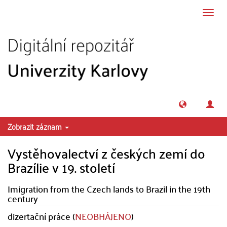
Přeskočit na obsah
Přepn
navig
Zobrazit záznam
Vystěhovalectví z českých zemí do
Brazílie v 19. století
Imigration from the Czech lands to Brazil in the 19th
century
dizertační práce (
NEOBHÁJENO
)