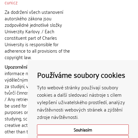
cuni.cz
Za dodržení všech ustanovení
autorského zákona jsou
zodpovědné jednotlivé složky
Univerzity Karlovy. / Each
constituent part of Charles
University is responsible for
adherence to all provisions of the
copyright law.
Upozornění / Notice:
Získané
Používáme soubory cookies
informace nemohou být použity k
výdělečným účelům nebo vydávány
za studijní, vědeckou nebo jinou
Tyto webové stránky používají soubory
tvůrčí činnost jiné osoby než autora.
cookies a další sledovací nástroje s cílem
/ Any retrieved information shall not
vylepšení uživatelského prostředí, analýzy
be used for any commercial
návštěvnosti webových stránek a zjištění
purposes or claimed as results of
zdroje návštěvnosti.
studying, scientific or any other
creative activities of any person
Souhlasím
other than the author.