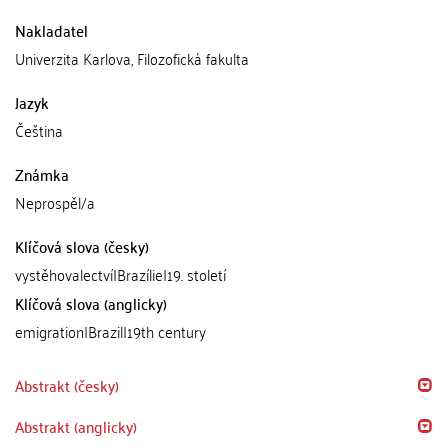
Nakladatel
Univerzita Karlova, Filozofická fakulta
Jazyk
Čeština
Známka
Neprospěl/a
Klíčová slova (česky)
vystěhovalectví|Brazílie|19. století
Klíčová slova (anglicky)
emigration|Brazil|19th century
Abstrakt (česky)
Abstrakt (anglicky)