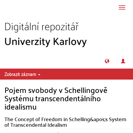
Přeskočit na obsah
Přepn
navig
Zobrazit záznam
Pojem svobody v Schellingově
Systému transcendentálního
idealismu
The Concept of Freedom in Schelling&apos;s System
of Transcendental Idealism