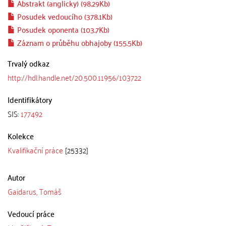
Abstrakt (anglicky) (98.29Kb)
Posudek vedoucího (378.1Kb)
Posudek oponenta (103.7Kb)
Záznam o průběhu obhajoby (155.5Kb)
Trvalý odkaz
http://hdl.handle.net/20.500.11956/103722
Identifikátory
SIS:
177492
Kolekce
Kvalifikační práce
[25332]
Autor
Gaidarus, Tomáš
Vedoucí práce