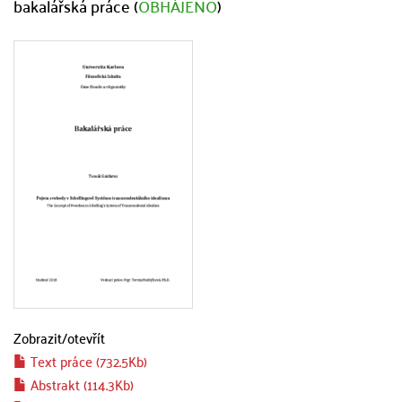
bakalářská práce (
OBHÁJENO
)
Zobrazit/
otevřít
Text práce (732.5Kb)
Abstrakt (114.3Kb)