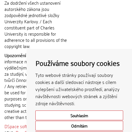
Za dodržení všech ustanovení
autorského zákona jsou
zodpovědné jednotlivé složky
Univerzity Karlovy. / Each
constituent part of Charles
University is responsible for
adherence to all provisions of the
copyright law.
Upozornění / Notice:
Získané
Používáme soubory cookies
informace nemohou být použity k
výdělečným účelům nebo vydávány
za studijní, vědeckou nebo jinou
Tyto webové stránky používají soubory
tvůrčí činnost jiné osoby než autora.
cookies a další sledovací nástroje s cílem
/ Any retrieved information shall not
vylepšení uživatelského prostředí, analýzy
be used for any commercial
návštěvnosti webových stránek a zjištění
purposes or claimed as results of
zdroje návštěvnosti.
studying, scientific or any other
creative activities of any person
Souhlasím
other than the author.
DSpace software
copyright © 2002-
Odmítám