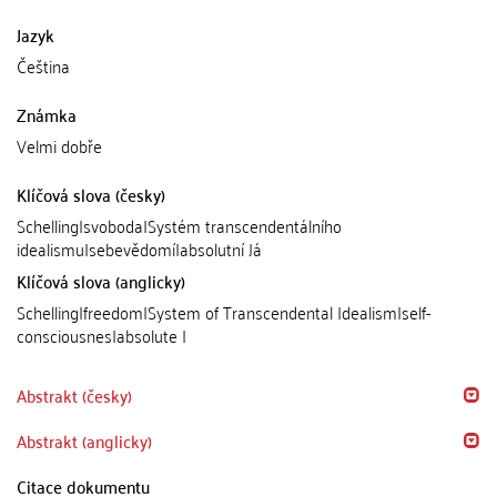
Jazyk
Čeština
Známka
Velmi dobře
Klíčová slova (česky)
Schelling|svoboda|Systém transcendentálního
idealismu|sebevědomí|absolutní Já
Klíčová slova (anglicky)
Schelling|freedom|System of Transcendental Idealism|self-
consciousnes|absolute I
Abstrakt (česky)
Abstrakt (anglicky)
Citace dokumentu