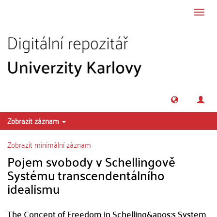
Přeskočit na obsah
Přepn
navig
Zobrazit záznam
Zobrazit minimální záznam
Pojem svobody v Schellingově
Systému transcendentálního
idealismu
The Concept of Freedom in Schelling&apos;s System