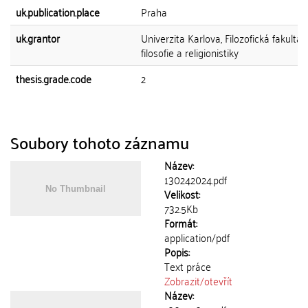
uk.publication.place
Praha
uk.grantor
Univerzita Karlova, Filozofická fakulta,
filosofie a religionistiky
thesis.grade.code
2
Soubory tohoto záznamu
Název:
130242024.pdf
Velikost:
732.5Kb
Formát:
application/pdf
Popis:
Text práce
Zobrazit/
otevřít
Název: