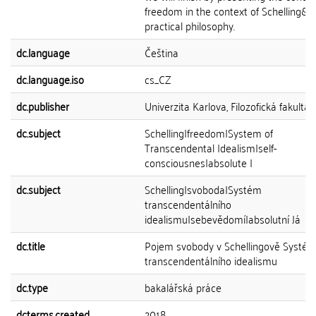
freedom in the context of Schelling&a
practical philosophy.
dc.language
Čeština
dc.language.iso
cs_CZ
dc.publisher
Univerzita Karlova, Filozofická fakulta
dc.subject
Schelling|freedom|System of
Transcendental Idealism|self-
consciousnes|absolute I
dc.subject
Schelling|svoboda|Systém
transcendentálního
idealismu|sebevědomí|absolutní Já
dc.title
Pojem svobody v Schellingově Systé
transcendentálního idealismu
dc.type
bakalářská práce
dcterms.created
2018