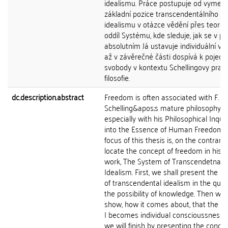
idealismu. Práce postupuje od vymeze
základní pozice transcendentálního
idealismu v otázce vědění přes teoret
oddíl Systému, kde sleduje, jak se v p
absolutním Já ustavuje individuální vě
až v závěrečné části dospívá k pojedn
svobody v kontextu Schellingovy prakt
filosofie.
dc.description.abstract
Freedom is often associated with F. W. 
Schelling&apos;s mature philosophy,
especially with his Philosophical Inquir
into the Essence of Human Freedom.
focus of this thesis is, on the contrary,
locate the concept of freedom in his j
work, The System of Transcendetnal
Idealism. First, we shall present the po
of transcendental idealism in the ques
the possibility of knowledge. Then we w
show, how it comes about, that the a
I becomes individual conscioussness,
we will finish by presenting the concep