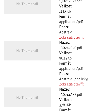
130242022.pdf
Velikost:
114.3Kb
Formát:
application/pdf
Popis:
Abstrakt
Zobrazit/
otevřít
Název:
130242020.pdf
Velikost:
98.29Kb
Formát:
application/pdf
Popis:
Abstrakt (anglicky)
Zobrazit/
otevřít
Název:
130244358.pdf
Velikost:
378.1Kb
Formát: