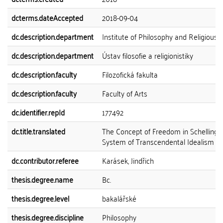
dcterms.dateAccepted
2018-09-04
dc.description.department
Institute of Philosophy and Religious 
dc.description.department
Ústav filosofie a religionistiky
dc.description.faculty
Filozofická fakulta
dc.description.faculty
Faculty of Arts
dc.identifier.repId
177492
dc.title.translated
The Concept of Freedom in Schelling&
System of Transcendental Idealism
dc.contributor.referee
Karásek, Jindřich
thesis.degree.name
Bc.
thesis.degree.level
bakalářské
thesis.degree.discipline
Philosophy