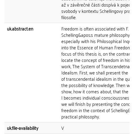
až v závěrečné části dospívá k pojedn
svobody v kontextu Schellingovy prakt
filosofie.
uk.abstract.en
Freedom is often associated with F. W. 
Schelling&apos;s mature philosophy,
especially with his Philosophical Inquir
into the Essence of Human Freedom.
focus of this thesis is, on the contrary,
locate the concept of freedom in his j
work, The System of Transcendetnal
Idealism. First, we shall present the po
of transcendental idealism in the ques
the possibility of knowledge. Then we w
show, how it comes about, that the a
I becomes individual conscioussness,
we will finish by presenting the concep
freedom in the context of Schelling&a
practical philosophy.
uk.file-availability
V