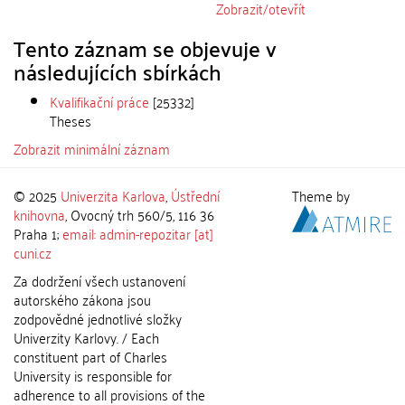
Zobrazit/
otevřít
Tento záznam se objevuje v
následujících sbírkách
Kvalifikační práce
[25332]
Theses
Zobrazit minimální záznam
© 2025
Univerzita Karlova
,
Ústřední
Theme by
knihovna
, Ovocný trh 560/5, 116 36
Praha 1;
email: admin-repozitar [at]
cuni.cz
Za dodržení všech ustanovení
autorského zákona jsou
zodpovědné jednotlivé složky
Univerzity Karlovy. / Each
constituent part of Charles
University is responsible for
adherence to all provisions of the