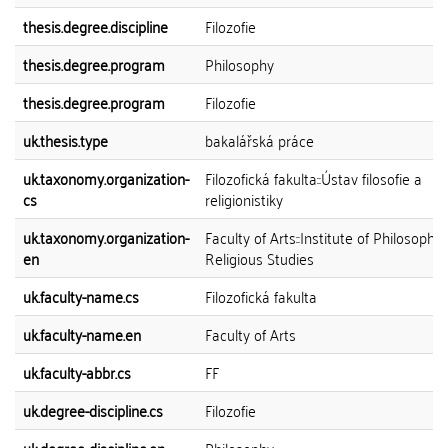
thesis.degree.discipline
Filozofie
thesis.degree.program
Philosophy
thesis.degree.program
Filozofie
uk.thesis.type
bakalářská práce
uk.taxonomy.organization-
Filozofická fakulta::Ústav filosofie a
cs
religionistiky
uk.taxonomy.organization-
Faculty of Arts::Institute of Philosophy
en
Religious Studies
uk.faculty-name.cs
Filozofická fakulta
uk.faculty-name.en
Faculty of Arts
uk.faculty-abbr.cs
FF
uk.degree-discipline.cs
Filozofie