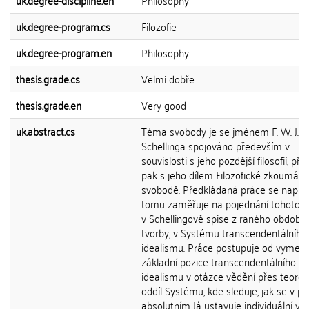
uk.degree-discipline.en
Philosophy
uk.degree-program.cs
Filozofie
uk.degree-program.en
Philosophy
thesis.grade.cs
Velmi dobře
thesis.grade.en
Very good
uk.abstract.cs
Téma svobody je se jménem F. W. J.
Schellinga spojováno především v
souvislosti s jeho pozdější filosofií, př
pak s jeho dílem Filozofické zkoumání
svobodě. Předkládaná práce se naprot
tomu zaměřuje na pojednání tohoto 
v Schellingově spise z raného období 
tvorby, v Systému transcendentálního
idealismu. Práce postupuje od vymeze
základní pozice transcendentálního
idealismu v otázce vědění přes teoret
oddíl Systému, kde sleduje, jak se v p
absolutním Já ustavuje individuální vě