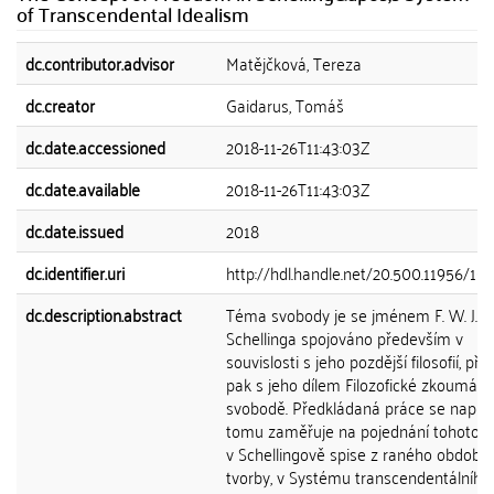
of Transcendental Idealism
dc.contributor.advisor
Matějčková, Tereza
dc.creator
Gaidarus, Tomáš
dc.date.accessioned
2018-11-26T11:43:03Z
dc.date.available
2018-11-26T11:43:03Z
dc.date.issued
2018
dc.identifier.uri
http://hdl.handle.net/20.500.11956/10
dc.description.abstract
Téma svobody je se jménem F. W. J.
Schellinga spojováno především v
souvislosti s jeho pozdější filosofií, př
pak s jeho dílem Filozofické zkoumání
svobodě. Předkládaná práce se naprot
tomu zaměřuje na pojednání tohoto 
v Schellingově spise z raného období 
tvorby, v Systému transcendentálního