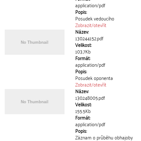
application/pdf
Popis:
Posudek vedoucího
Zobrazit/
otevřít
Název:
130244152.pdf
Velikost:
103.7Kb
Formát:
application/pdf
Popis:
Posudek oponenta
Zobrazit/
otevřít
Název:
130248005.pdf
Velikost:
155.5Kb
Formát:
application/pdf
Popis:
Záznam o průběhu obhajoby