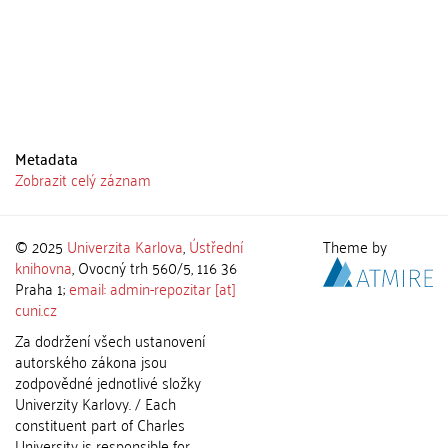
Metadata
Zobrazit celý záznam
© 2025
Univerzita Karlova
,
Ústřední
Theme by
knihovna
, Ovocný trh 560/5, 116 36
Praha 1;
email: admin-repozitar [at]
cuni.cz
Za dodržení všech ustanovení
autorského zákona jsou
zodpovědné jednotlivé složky
Univerzity Karlovy. / Each
constituent part of Charles
University is responsible for