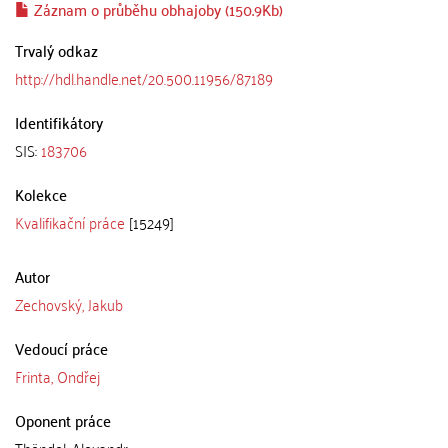
Záznam o průběhu obhajoby (150.9Kb)
Trvalý odkaz
http://hdl.handle.net/20.500.11956/87189
Identifikátory
SIS:
183706
Kolekce
Kvalifikační práce
[15249]
Autor
Zechovský, Jakub
Vedoucí práce
Frinta, Ondřej
Oponent práce
Thöndel, Alexandr