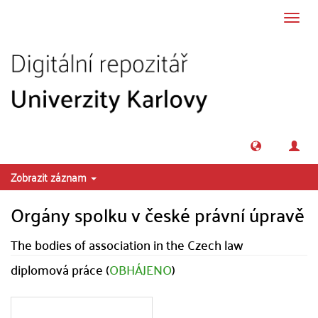
Přeskočit na obsah
Přepn
navig
Zobrazit záznam
Orgány spolku v české právní úpravě
The bodies of association in the Czech law
diplomová práce (
OBHÁJENO
)