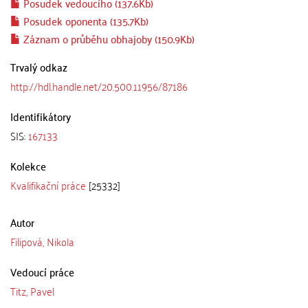
Posudek vedoucího (137.6Kb)
Posudek oponenta (135.7Kb)
Záznam o průběhu obhajoby (150.9Kb)
Trvalý odkaz
http://hdl.handle.net/20.500.11956/87186
Identifikátory
SIS:
167133
Kolekce
Kvalifikační práce
[25332]
Autor
Filipová, Nikola
Vedoucí práce
Titz, Pavel