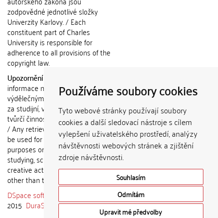
autorského zákona jsou
zodpovědné jednotlivé složky
Univerzity Karlovy. / Each
constituent part of Charles
University is responsible for
adherence to all provisions of the
copyright law.
Upozornění / Notice:
Získané
Používáme soubory cookies
informace nemohou být použity k
výdělečným účelům nebo vydávány
za studijní, vědeckou nebo jinou
Tyto webové stránky používají soubory
tvůrčí činnost jiné osoby než autora.
cookies a další sledovací nástroje s cílem
/ Any retrieved information shall not
vylepšení uživatelského prostředí, analýzy
be used for any commercial
návštěvnosti webových stránek a zjištění
purposes or claimed as results of
zdroje návštěvnosti.
studying, scientific or any other
creative activities of any person
Souhlasím
other than the author.
DSpace software
copyright © 2002-
Odmítám
2015
DuraSpace
Upravit mé předvolby