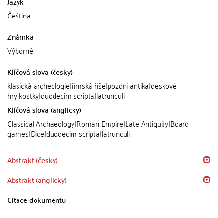
Jazyk
Čeština
Známka
Výborně
Klíčová slova (česky)
klasická archeologie|římská říše|pozdní antika|deskové
hry|kostky|duodecim scripta|latrunculi
Klíčová slova (anglicky)
Classical Archaeology|Roman Empire|Late Antiquity|Board
games|Dice|duodecim scripta|latrunculi
Abstrakt (česky)
Abstrakt (anglicky)
Citace dokumentu