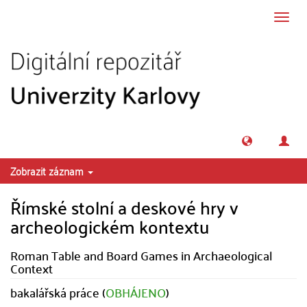
Přeskočit na obsah
Přepn
navig
Zobrazit záznam
Římské stolní a deskové hry v
archeologickém kontextu
Roman Table and Board Games in Archaeological
Context
bakalářská práce (
OBHÁJENO
)