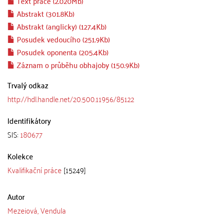
Text práce (2.020Mb)
Abstrakt (301.8Kb)
Abstrakt (anglicky) (127.4Kb)
Posudek vedoucího (251.9Kb)
Posudek oponenta (205.4Kb)
Záznam o průběhu obhajoby (150.9Kb)
Trvalý odkaz
http://hdl.handle.net/20.500.11956/85122
Identifikátory
SIS:
180677
Kolekce
Kvalifikační práce
[15249]
Autor
Mezeiová, Vendula