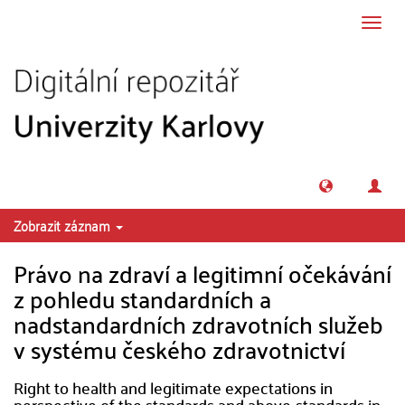
Přeskočit na obsah
Přepn
navig
Zobrazit záznam
Právo na zdraví a legitimní očekávání
z pohledu standardních a
nadstandardních zdravotních služeb
v systému českého zdravotnictví
Right to health and legitimate expectations in
perspective of the standards and above-standards in