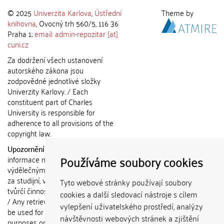
© 2025
Univerzita Karlova
,
Ústřední
Theme by
knihovna
, Ovocný trh 560/5, 116 36
Praha 1;
email: admin-repozitar [at]
cuni.cz
Za dodržení všech ustanovení
autorského zákona jsou
zodpovědné jednotlivé složky
Univerzity Karlovy. / Each
constituent part of Charles
University is responsible for
adherence to all provisions of the
copyright law.
Upozornění / Notice:
Získané
Používáme soubory cookies
informace nemohou být použity k
výdělečným účelům nebo vydávány
za studijní, vědeckou nebo jinou
Tyto webové stránky používají soubory
tvůrčí činnost jiné osoby než autora.
cookies a další sledovací nástroje s cílem
/ Any retrieved information shall not
vylepšení uživatelského prostředí, analýzy
be used for any commercial
návštěvnosti webových stránek a zjištění
purposes or claimed as results of