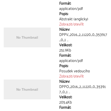
Formát:
application/pdf
Popis:
Abstrakt (anglicky)
Zobrazit/
otevřít
Název:
DPPV_2016_2_11220_0_353917
_0_1 ...
Velikost:
251.9Kb
Formát:
application/pdf
Popis:
Posudek vedoucího
Zobrazit/
otevřít
Název:
DPPO_2016_2_11220_0_35391
7_0_1 ...
Velikost:
205.4Kb
Formát: