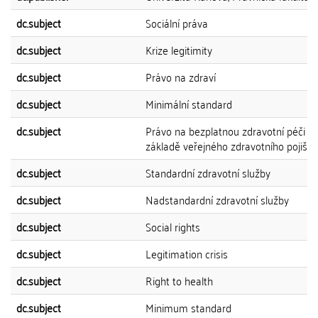
dc.subject
Sociální práva
dc.subject
Krize legitimity
dc.subject
Právo na zdraví
dc.subject
Minimální standard
dc.subject
Právo na bezplatnou zdravotní péči n
základě veřejného zdravotního pojiště
dc.subject
Standardní zdravotní služby
dc.subject
Nadstandardní zdravotní služby
dc.subject
Social rights
dc.subject
Legitimation crisis
dc.subject
Right to health
dc.subject
Minimum standard