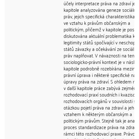
účely interpretace práva na zdraví je v
kapitole analyzována geneze sociální
práv, jejich specifická charakteristika 
ve vztahu k právům občanským a
politickým, přičemž v kapitole je poslé
diskutována aktuální problematika kri
legitimity států spočívající v neschopn
států závazky a očekávání ze sociální
práv naplňovat. V návaznosti na tento
sociologicko-právní kontext je v násled
kapitole podrobně rozebírána mezinár
právní úprava i některé specifické nár
úpravy práva na zdraví. S ohledem na 
v další kapitole práce zabývá zejména
rozhodovací praxí soudních i kvazisou
rozhodovacích orgánů v souvislosti s
otázkou pojetí práva na zdraví a jeho
vztahem k některým občanským a
politickým právům. Stejně tak je anal
proces standardizace práva na zdraví
rámci této rozhodovací praxe. Právo 