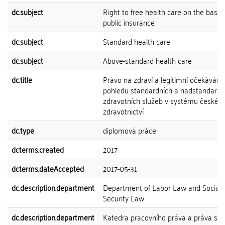
dc.subject
Right to free health care on the basis 
public insurance
dc.subject
Standard health care
dc.subject
Above-standard health care
dc.title
Právo na zdraví a legitimní očekávání 
pohledu standardních a nadstandardn
zdravotních služeb v systému českéh
zdravotnictví
dc.type
diplomová práce
dcterms.created
2017
dcterms.dateAccepted
2017-05-31
dc.description.department
Department of Labor Law and Social
Security Law
dc.description.department
Katedra pracovního práva a práva soc