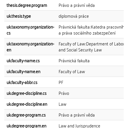
thesis.degree.program
Právo a právní věda
uk.thesis.type
diplomová práce
uk.taxonomy.organization-
Právnická fakulta::Katedra pracovního
cs
a práva sociálního zabezpečení
uk.taxonomy.organization-
Faculty of Law::Department of Labor 
en
and Social Security Law
uk.faculty-name.cs
Právnická fakulta
uk.faculty-name.en
Faculty of Law
uk.faculty-abbr.cs
PF
uk.degree-discipline.cs
Právo
uk.degree-discipline.en
Law
uk.degree-program.cs
Právo a právní věda
uk.degree-program.en
Law and Jurisprudence