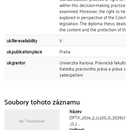
within this decision-making practice is
examined. Moreover, the right to healt
explored in perspective of the Czech
legislation. The diploma thesis deals w
the content and the protection of the...
uk.file-availability
V
uk.publication.place
Praha
uk.grantor
Univerzita Karlova, Právnická fakulta,
Katedra pracovního práva a práva soc
zabezpečení
Soubory tohoto záznamu
Název:
DPTX_2016_2_11220_0_353917
_0_1 ...
Velikost: