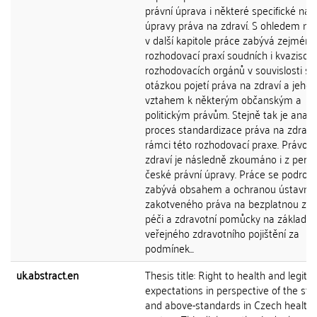
právní úprava i některé specifické nár
úpravy práva na zdraví. S ohledem na 
v další kapitole práce zabývá zejména
rozhodovací praxí soudních i kvazisou
rozhodovacích orgánů v souvislosti s
otázkou pojetí práva na zdraví a jeho
vztahem k některým občanským a
politickým právům. Stejně tak je anal
proces standardizace práva na zdraví
rámci této rozhodovací praxe. Právo 
zdraví je následně zkoumáno i z persp
české právní úpravy. Práce se podrob
zabývá obsahem a ochranou ústavně
zakotveného práva na bezplatnou zdr
péči a zdravotní pomůcky na základě
veřejného zdravotního pojištění za
podmínek...
uk.abstract.en
Thesis title: Right to health and legiti
expectations in perspective of the st
and above-standards in Czech health 