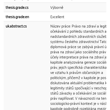
thesis.grade.cs
Výborně
thesis.grade.en
Excellent
uk.abstract.cs
Název práce: Právo na zdraví a legiti
očekávání z pohledu standardních a
nadstandardních zdravotních služeb v
systému českého zdravotnictví Tato
diplomová práce se zabývá právní úp
práva na zdraví jako sociálního práva.
účely interpretace práva na zdraví je v
kapitole analyzována geneze sociální
práv, jejich specifická charakteristika 
ve vztahu k právům občanským a
politickým, přičemž v kapitole je poslé
diskutována aktuální problematika kri
legitimity států spočívající v neschopn
států závazky a očekávání ze sociální
práv naplňovat. V návaznosti na tento
sociologicko-právní kontext je v násled
kapitole podrobně rozebírána mezinár