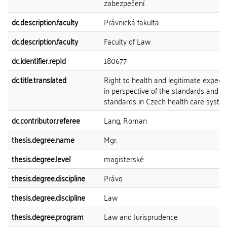
zabezpečení
dc.description.faculty
Právnická fakulta
dc.description.faculty
Faculty of Law
dc.identifier.repId
180677
dc.title.translated
Right to health and legitimate expect
in perspective of the standards and a
standards in Czech health care syste
dc.contributor.referee
Lang, Roman
thesis.degree.name
Mgr.
thesis.degree.level
magisterské
thesis.degree.discipline
Právo
thesis.degree.discipline
Law
thesis.degree.program
Law and Jurisprudence