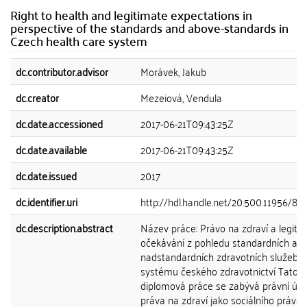
Right to health and legitimate expectations in
perspective of the standards and above-standards in
Czech health care system
dc.contributor.advisor
Morávek, Jakub
dc.creator
Mezeiová, Vendula
dc.date.accessioned
2017-06-21T09:43:25Z
dc.date.available
2017-06-21T09:43:25Z
dc.date.issued
2017
dc.identifier.uri
http://hdl.handle.net/20.500.11956/85
dc.description.abstract
Název práce: Právo na zdraví a legiti
očekávání z pohledu standardních a
nadstandardních zdravotních služeb v
systému českého zdravotnictví Tato
diplomová práce se zabývá právní úp
práva na zdraví jako sociálního práva.