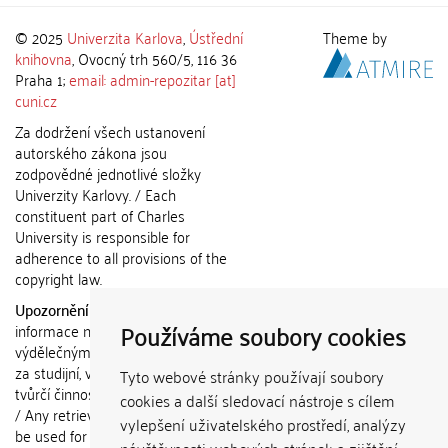
© 2025
Univerzita Karlova
,
Ústřední
Theme by
knihovna
, Ovocný trh 560/5, 116 36
Praha 1;
email: admin-repozitar [at]
cuni.cz
Za dodržení všech ustanovení
autorského zákona jsou
zodpovědné jednotlivé složky
Univerzity Karlovy. / Each
constituent part of Charles
University is responsible for
adherence to all provisions of the
copyright law.
Upozornění / Notice:
Získané
Používáme soubory cookies
informace nemohou být použity k
výdělečným účelům nebo vydávány
za studijní, vědeckou nebo jinou
Tyto webové stránky používají soubory
tvůrčí činnost jiné osoby než autora.
cookies a další sledovací nástroje s cílem
/ Any retrieved information shall not
vylepšení uživatelského prostředí, analýzy
be used for any commercial