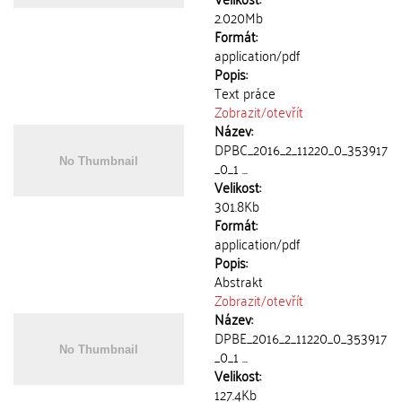
2.020Mb
Formát:
application/pdf
Popis:
Text práce
Zobrazit/
otevřít
Název:
DPBC_2016_2_11220_0_353917
_0_1 ...
Velikost:
301.8Kb
Formát:
application/pdf
Popis:
Abstrakt
Zobrazit/
otevřít
Název:
DPBE_2016_2_11220_0_353917
_0_1 ...
Velikost:
127.4Kb