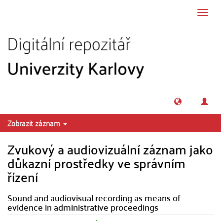
Přeskočit na obsah
Přepn
navig
Zobrazit záznam
Zvukový a audiovizuální záznam jako
důkazní prostředky ve správním
řízení
Sound and audiovisual recording as means of
evidence in administrative proceedings