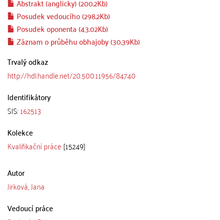
Abstrakt (anglicky) (200.2Kb)
Posudek vedoucího (298.2Kb)
Posudek oponenta (43.02Kb)
Záznam o průběhu obhajoby (30.39Kb)
Trvalý odkaz
http://hdl.handle.net/20.500.11956/84740
Identifikátory
SIS:
162513
Kolekce
Kvalifikační práce
[15249]
Autor
Jirková, Jana
Vedoucí práce