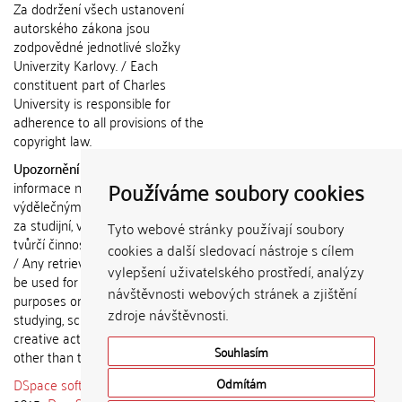
Za dodržení všech ustanovení
autorského zákona jsou
zodpovědné jednotlivé složky
Univerzity Karlovy. / Each
constituent part of Charles
University is responsible for
adherence to all provisions of the
copyright law.
Upozornění / Notice:
Získané
Používáme soubory cookies
informace nemohou být použity k
výdělečným účelům nebo vydávány
za studijní, vědeckou nebo jinou
Tyto webové stránky používají soubory
tvůrčí činnost jiné osoby než autora.
cookies a další sledovací nástroje s cílem
/ Any retrieved information shall not
vylepšení uživatelského prostředí, analýzy
be used for any commercial
návštěvnosti webových stránek a zjištění
purposes or claimed as results of
zdroje návštěvnosti.
studying, scientific or any other
creative activities of any person
Souhlasím
other than the author.
DSpace software
copyright © 2002-
Odmítám