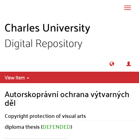
Skip to main content
Toggl
navig
View Item
Autorskoprávní ochrana výtvarných
děl
Copyright protection of visual arts
diploma thesis (
DEFENDED
)