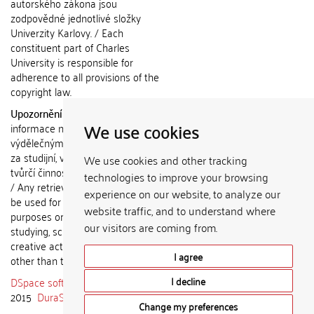
autorského zákona jsou
zodpovědné jednotlivé složky
Univerzity Karlovy. / Each
constituent part of Charles
University is responsible for
adherence to all provisions of the
copyright law.
Upozornění / Notice:
Získané
We use cookies
informace nemohou být použity k
výdělečným účelům nebo vydávány
za studijní, vědeckou nebo jinou
We use cookies and other tracking
tvůrčí činnost jiné osoby než autora.
technologies to improve your browsing
/ Any retrieved information shall not
experience on our website, to analyze our
be used for any commercial
website traffic, and to understand where
purposes or claimed as results of
our visitors are coming from.
studying, scientific or any other
creative activities of any person
I agree
other than the author.
DSpace software
copyright © 2002-
I decline
2015
DuraSpace
Change my preferences