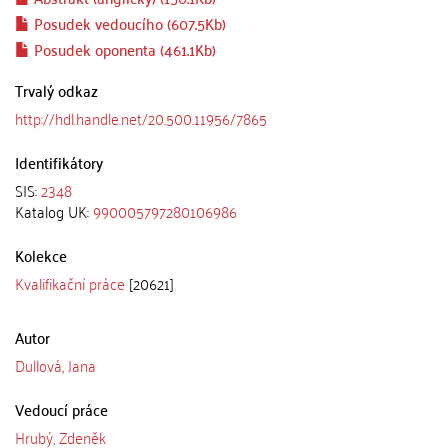
Posudek vedoucího (607.5Kb)
Posudek oponenta (461.1Kb)
Trvalý odkaz
http://hdl.handle.net/20.500.11956/7865
Identifikátory
SIS:
2348
Katalog UK:
990005797280106986
Kolekce
Kvalifikační práce
[20621]
Autor
Dullová, Jana
Vedoucí práce
Hrubý, Zdeněk