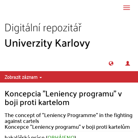
Přeskočit na obsah
Přepn
navig
Zobrazit záznam
Koncepcia "Leniency programu" v
boji proti kartelom
The concept of "Leniency Programme" in the fighting
against cartels
Koncepce "Leniency programu" v boji proti kartelům
bakalářská práce (
OBHÁJENO
)