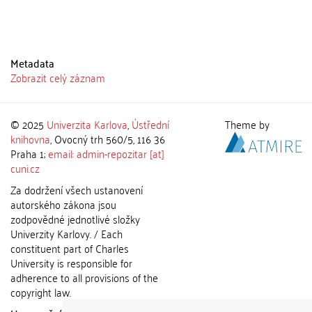
Metadata
Zobrazit celý záznam
© 2025
Univerzita Karlova
,
Ústřední
Theme by
knihovna
, Ovocný trh 560/5, 116 36
Praha 1;
email: admin-repozitar [at]
cuni.cz
Za dodržení všech ustanovení
autorského zákona jsou
zodpovědné jednotlivé složky
Univerzity Karlovy. / Each
constituent part of Charles
University is responsible for
adherence to all provisions of the
copyright law.