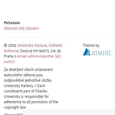
Metadata
Zobrazit celý záznam
© 2025
Univerzita Karlova
,
Ústřední
Theme by
knihovna
, Ovocný trh 560/5, 116 36
Praha 1;
email: admin-repozitar [at]
cuni.cz
Za dodržení všech ustanovení
autorského zákona jsou
zodpovědné jednotlivé složky
Univerzity Karlovy. / Each
constituent part of Charles
University is responsible for
adherence to all provisions of the
copyright law.
Upozornění / Notice:
Získané