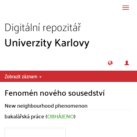
Přeskočit na obsah
Přepn
navig
Zobrazit záznam
Fenomén nového sousedství
New neighbourhood phenomenon
bakalářská práce (
OBHÁJENO
)