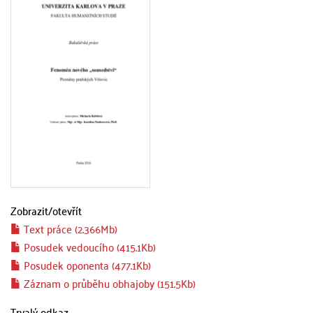
Zobrazit/
otevřít
Text práce (2.366Mb)
Posudek vedoucího (415.1Kb)
Posudek oponenta (477.1Kb)
Záznam o průběhu obhajoby (151.5Kb)
Trvalý odkaz