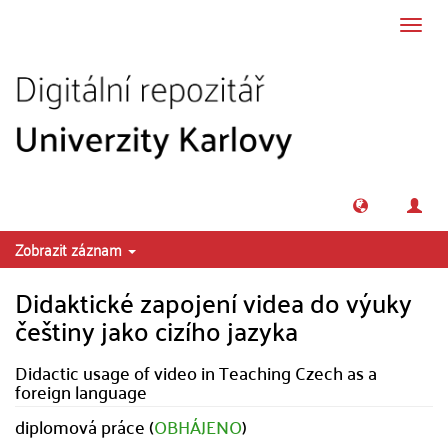
Přeskočit na obsah
Přepn
navig
Zobrazit záznam
Didaktické zapojení videa do výuky
češtiny jako cizího jazyka
Didactic usage of video in Teaching Czech as a
foreign language
diplomová práce (
OBHÁJENO
)