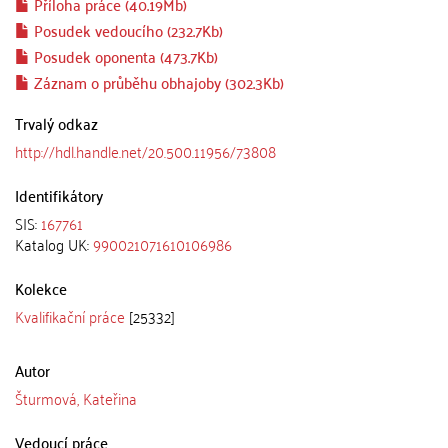
Příloha práce (40.19Mb)
Posudek vedoucího (232.7Kb)
Posudek oponenta (473.7Kb)
Záznam o průběhu obhajoby (302.3Kb)
Trvalý odkaz
http://hdl.handle.net/20.500.11956/73808
Identifikátory
SIS:
167761
Katalog UK:
990021071610106986
Kolekce
Kvalifikační práce
[25332]
Autor
Šturmová, Kateřina
Vedoucí práce