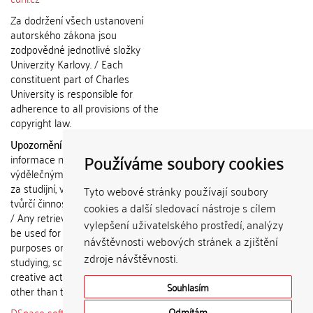
Za dodržení všech ustanovení
autorského zákona jsou
zodpovědné jednotlivé složky
Univerzity Karlovy. / Each
constituent part of Charles
University is responsible for
adherence to all provisions of the
copyright law.
Upozornění / Notice:
Získané
Používáme soubory cookies
informace nemohou být použity k
výdělečným účelům nebo vydávány
za studijní, vědeckou nebo jinou
Tyto webové stránky používají soubory
tvůrčí činnost jiné osoby než autora.
cookies a další sledovací nástroje s cílem
/ Any retrieved information shall not
vylepšení uživatelského prostředí, analýzy
be used for any commercial
návštěvnosti webových stránek a zjištění
purposes or claimed as results of
zdroje návštěvnosti.
studying, scientific or any other
creative activities of any person
Souhlasím
other than the author.
DSpace software
copyright © 2002-
Odmítám