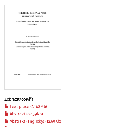
Zobrazit/
otevřít
Text práce (2.168Mb)
Abstrakt (82.59Kb)
Abstrakt (anglicky) (12.59Kb)