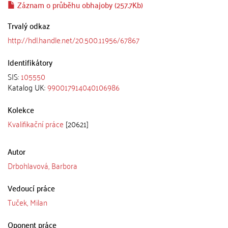
Záznam o průběhu obhajoby (257.7Kb)
Trvalý odkaz
http://hdl.handle.net/20.500.11956/67867
Identifikátory
SIS:
105550
Katalog UK:
990017914040106986
Kolekce
Kvalifikační práce
[20621]
Autor
Drbohlavová, Barbora
Vedoucí práce
Tuček, Milan
Oponent práce