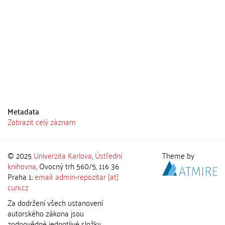
Metadata
Zobrazit celý záznam
© 2025
Univerzita Karlova
,
Ústřední
Theme by
knihovna
, Ovocný trh 560/5, 116 36
Praha 1;
email: admin-repozitar [at]
cuni.cz
Za dodržení všech ustanovení
autorského zákona jsou
zodpovědné jednotlivé složky