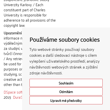
Univerzity Karlovy. / Each
constituent part of Charles
University is responsible for
adherence to all provisions of the
copyright law.
Upozornění / Notice:
Získané
Používáme soubory cookies
informace nemohou být použity k
výdělečným účelům nebo vydávány
za studijní, vědeckou nebo jinou
Tyto webové stránky používají soubory
tvůrčí činnost jiné osoby než autora.
cookies a další sledovací nástroje s cílem
/ Any retrieved information shall not
vylepšení uživatelského prostředí, analýzy
be used for any commercial
návštěvnosti webových stránek a zjištění
purposes or claimed as results of
zdroje návštěvnosti.
studying, scientific or any other
creative activities of any person
Souhlasím
other than the author.
DSpace software
copyright © 2002-
Odmítám
2015
DuraSpace
Upravit mé předvolby