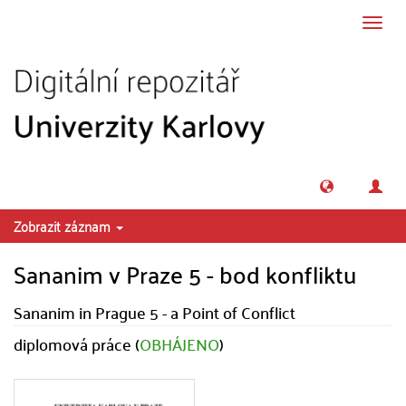
Přeskočit na obsah
Přepn
navig
Zobrazit záznam
Sananim v Praze 5 - bod konfliktu
Sananim in Prague 5 - a Point of Conflict
diplomová práce (
OBHÁJENO
)