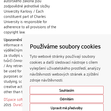
autorského zákona jsou
zodpovědné jednotlivé složky
Univerzity Karlovy. / Each
constituent part of Charles
University is responsible for
adherence to all provisions of the
copyright law.
Upozornění / Notice:
Získané
Používáme soubory cookies
informace nemohou být použity k
výdělečným účelům nebo vydávány
za studijní, vědeckou nebo jinou
Tyto webové stránky používají soubory
tvůrčí činnost jiné osoby než autora.
cookies a další sledovací nástroje s cílem
/ Any retrieved information shall not
vylepšení uživatelského prostředí, analýzy
be used for any commercial
návštěvnosti webových stránek a zjištění
purposes or claimed as results of
zdroje návštěvnosti.
studying, scientific or any other
creative activities of any person
Souhlasím
other than the author.
DSpace software
copyright © 2002-
Odmítám
2015
DuraSpace
Upravit mé předvolby