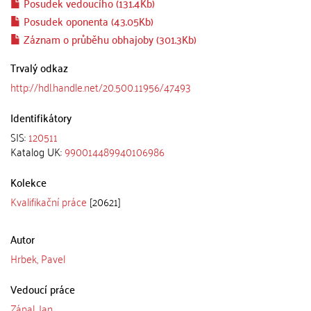
Posudek vedoucího (131.4Kb)
Posudek oponenta (43.05Kb)
Záznam o průběhu obhajoby (301.3Kb)
Trvalý odkaz
http://hdl.handle.net/20.500.11956/47493
Identifikátory
SIS:
120511
Katalog UK:
990014489940106986
Kolekce
Kvalifikační práce
[20621]
Autor
Hrbek, Pavel
Vedoucí práce
Zápal, Jan