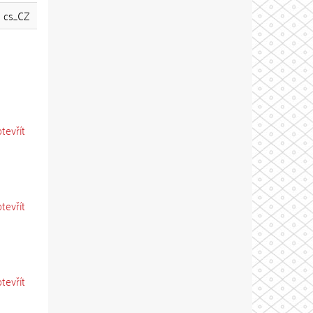
cs_CZ
otevřít
otevřít
otevřít