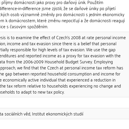
i příjmy domácnosti jako proxy pro daňový únik. Použitím
erence-in-difference jsme zjistili, že se daňové úniky po přijetí
zických osob významně změnily pro domácnosti s jedním ekonomicky
em k domácnostem, které změnu nepociťují a že domácnosti reagují
tice s časovým spožděním.
esis is to examine the effect of Czech's 2008 at rate personal income
n, income and tax evasion since there is a belief that personal
tially responsible for high levels of tax evasion. We use the gap
ditures and reported income as a proxy for tax evasion with the
ta from the 2006-2009 Household Budget Survey. Employing
 approach, we find that the Czech at personal income tax reform has
 the gap between reported household consumption and income for
 economically active individual that experienced a reduction in
 the tax reform relative to households experiencing no change and
useholds to adapt to new tax policy.
ta sociálních věd, Institut ekonomických studií