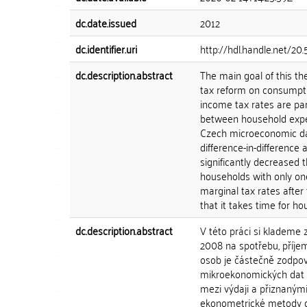
dc.date.issued
2012
dc.identifier.uri
http://hdl.handle.net/20
dc.description.abstract
The main goal of this th
tax reform on consumptio
income tax rates are par
between household expen
Czech microeconomic da
difference-in-difference
significantly decreased
households with only one
marginal tax rates after
that it takes time for ho
dc.description.abstract
V této práci si klademe z
2008 na spotřebu, příjem
osob je částečně zodpo
mikroekonomických dat z
mezi výdaji a přiznaným
ekonometrické metody diff