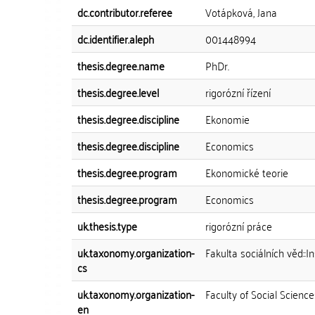
dc.contributor.referee
Votápková, Jana
dc.identifier.aleph
001448994
thesis.degree.name
PhDr.
thesis.degree.level
rigorózní řízení
thesis.degree.discipline
Ekonomie
thesis.degree.discipline
Economics
thesis.degree.program
Ekonomické teorie
thesis.degree.program
Economics
uk.thesis.type
rigorózní práce
uk.taxonomy.organization-
Fakulta sociálních věd::I
cs
uk.taxonomy.organization-
Faculty of Social Science
en