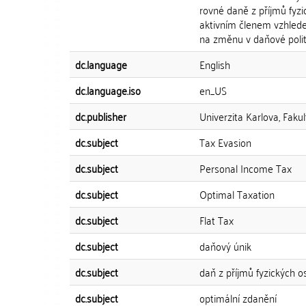
rovné daně z příjmů fy
aktivním členem vzhled
na změnu v daňové poli
dc.language
English
dc.language.iso
en_US
dc.publisher
Univerzita Karlova, Fakul
dc.subject
Tax Evasion
dc.subject
Personal Income Tax
dc.subject
Optimal Taxation
dc.subject
Flat Tax
dc.subject
daňový únik
dc.subject
daň z příjmů fyzických o
dc.subject
optimální zdanění