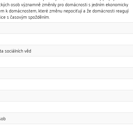
zických osob významně změnily pro domácnosti s jedním ekonomicky
em k domácnostem, které změnu nepociťují a že domácnosti reagují
tice s časovým spožděním.
ta sociálních věd
sob