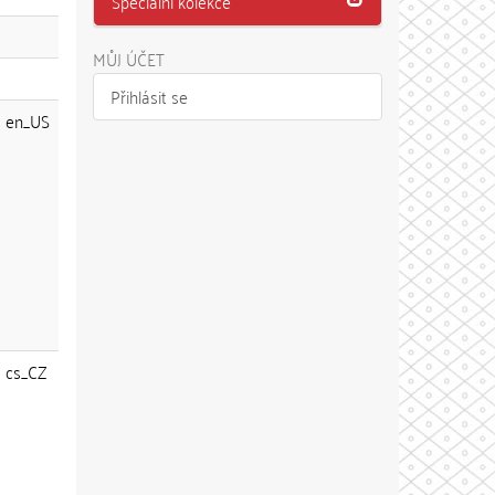
Speciální kolekce
MŮJ ÚČET
Přihlásit se
en_US
cs_CZ