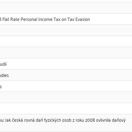
8 Flat Rate Personal Income Tax on Tax Evasion
udií
udies
s
: Jak česká rovná daň fyzických osob z roku 2008 ovlivnila daňový