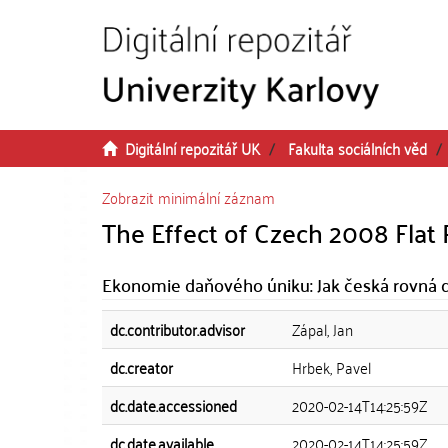
Přeskočit na obsah
Digitální repozitář UK
Fakulta sociálních věd
Zobrazit minimální záznam
The Effect of Czech 2008 Flat
Ekonomie daňového úniku: Jak česká rovná da
dc.contributor.advisor
Zápal, Jan
dc.creator
Hrbek, Pavel
dc.date.accessioned
2020-02-14T14:25:59Z
dc.date.available
2020-02-14T14:25:59Z