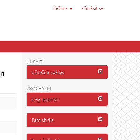
čeština
Přihlásit se
ODKAZY
on
Užitečné odkazy
PROCHÁZET
Celý repozitář
Tato sbírka