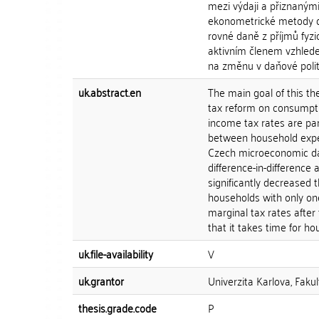
mezi výdaji a přiznaným
ekonometrické metody diff
rovné daně z příjmů fy
aktivním členem vzhled
na změnu v daňové poli
uk.abstract.en
The main goal of this th
tax reform on consumptio
income tax rates are par
between household expen
Czech microeconomic da
difference-in-difference
significantly decreased
households with only one
marginal tax rates after
that it takes time for ho
uk.file-availability
V
uk.grantor
Univerzita Karlova, Fakul
thesis.grade.code
P