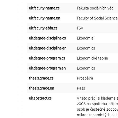
uk.faculty-name.cs
Fakulta sociálních věd
uk.faculty-name.en
Faculty of Social Science
uk.faculty-abbr.cs
FSV
uk.degree-discipline.cs
Ekonomie
uk.degree-discipline.en
Economics
uk.degree-program.cs
Ekonomické teorie
uk.degree-program.en
Economics
thesis.grade.cs
Prospěl/a
thesis.grade.en
Pass
uk.abstract.cs
V této práci si klademe z
2008 na spotřebu, příjem
osob je částečně zodpo
mikroekonomických dat z