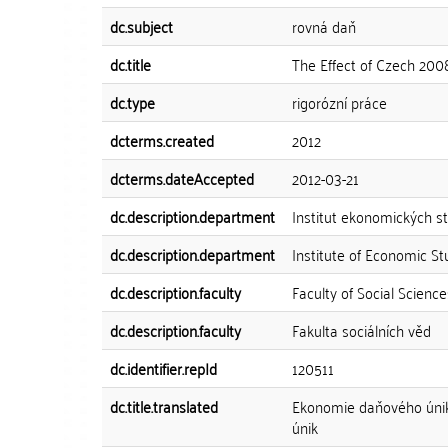
dc.subject
rovná daň
dc.title
The Effect of Czech 200
dc.type
rigorózní práce
dcterms.created
2012
dcterms.dateAccepted
2012-03-21
dc.description.department
Institut ekonomických st
dc.description.department
Institute of Economic St
dc.description.faculty
Faculty of Social Science
dc.description.faculty
Fakulta sociálních věd
dc.identifier.repId
120511
dc.title.translated
Ekonomie daňového úniku
únik