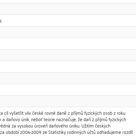
s
a cíl vyšetřit vliv české rovné daně z příjmů fyzických osob z roku
 a daňový únik, neboť teorie naznačuje, že daň z příjmů fyzických
vědná za vysokou úroveň daňového úniku. Užitím českých
a období 2006-2009 ze Statistiky rodinných účtů odhadujeme rozdíl