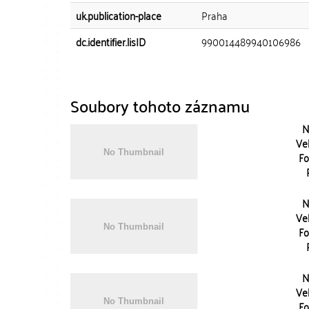
uk.publication-place
Praha
dc.identifier.lisID
990014489940106986
Soubory tohoto záznamu
N
Vel
Fo
N
Vel
Fo
N
Vel
Fo