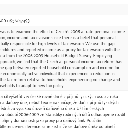
.500.11956/47493
esis is to examine the effect of Czech's 2008 at rate personal income
n, income and tax evasion since there is a belief that personal
tially responsible for high levels of tax evasion. We use the gap
ditures and reported income as a proxy for tax evasion with the
ta from the 2006-2009 Household Budget Survey. Employing
 approach, we find that the Czech at personal income tax reform has
 the gap between reported household consumption and income for
 economically active individual that experienced a reduction in
 the tax reform relative to households experiencing no change and
useholds to adapt to new tax policy.
a cíl vyšetřit vliv české rovné daně z příjmů fyzických osob z roku
 a daňový únik, neboť teorie naznačuje, že daň z příjmů fyzických
vědná za vysokou úroveň daňového úniku. Užitím českých
a období 2006-2009 ze Statistiky rodinných účtů odhadujeme rozdíl
i příjmy domácnosti jako proxy pro daňový únik. Použitím
erence-in-difference jsme zjistili, že se daňové úniky po přijetí