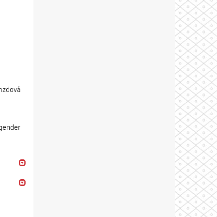
 mzdová
 gender