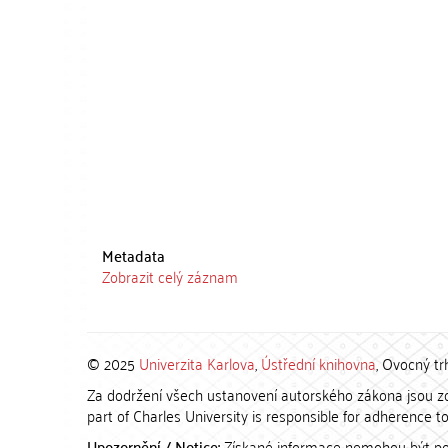
Metadata
Zobrazit celý záznam
© 2025
Univerzita Karlova
,
Ústřední knihovna
, Ovocný tr
Za dodržení všech ustanovení autorského zákona jsou zod
part of Charles University is responsible for adherence to 
Upozornění / Notice:
Získané informace nemohou být po