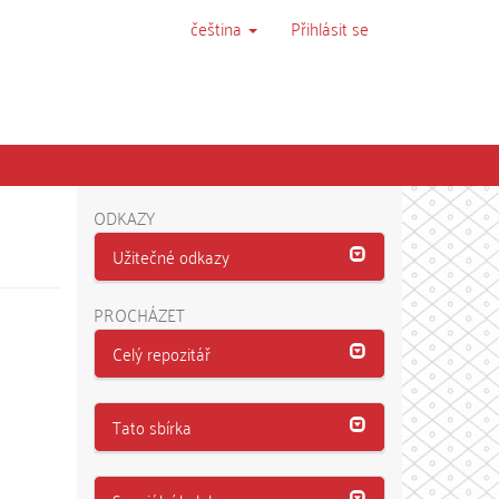
čeština
Přihlásit se
ODKAZY
Užitečné odkazy
PROCHÁZET
Celý repozitář
Tato sbírka