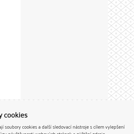
Theme by
y cookies
í soubory cookies a další sledovací nástroje s cílem vylepšení
lýzy návštěvnosti webových stránek a zjištění zdroje