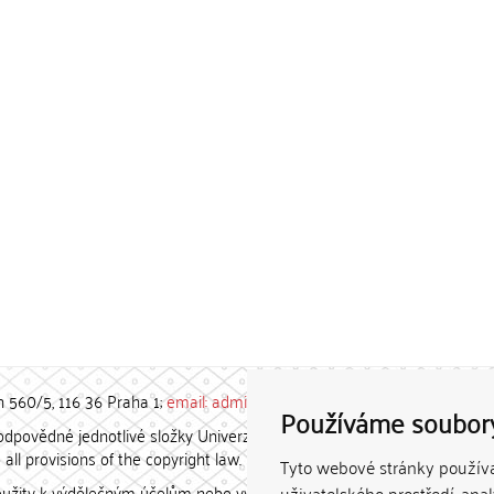
h 560/5, 116 36 Praha 1;
email: admin-repozitar [at] cuni.cz
Používáme soubor
povědné jednotlivé složky Univerzity Karlovy. / Each constituent
all provisions of the copyright law.
Tyto webové stránky používaj
užity k výdělečným účelům nebo vydávány za studijní, vědeckou
uživatelského prostředí, ana