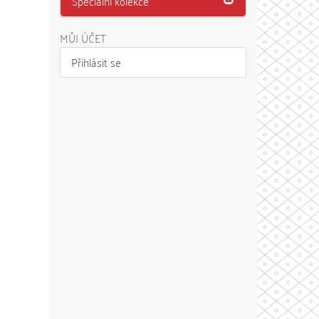
Speciální kolekce
MŮJ ÚČET
Přihlásit se