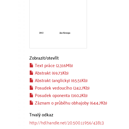
Zobrazit/
otevřít
Text práce (2.316Mb)
Abstrakt (69.73Kb)
Abstrakt (anglicky) (65.51Kb)
Posudek vedoucího (242.7Kb)
Posudek oponenta (160.2Kb)
Záznam o průběhu obhajoby (644.7Kb)
Trvalý odkaz
http://hdl.handle.net/20.500.11956/43813