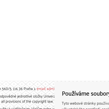
h 560/5, 116 36 Praha 1;
email: admin-repozitar [at] cuni.cz
Používáme soubor
povědné jednotlivé složky Univerzity Karlovy. / Each constituent
all provisions of the copyright law.
Tyto webové stránky používaj
užity k výdělečným účelům nebo vydávány za studijní, vědeckou
uživatelského prostředí, ana