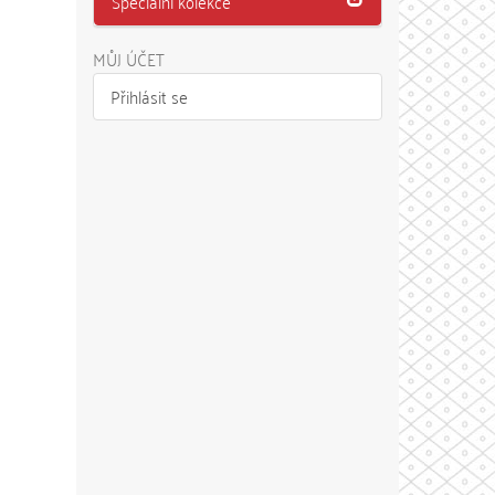
Speciální kolekce
MŮJ ÚČET
Přihlásit se