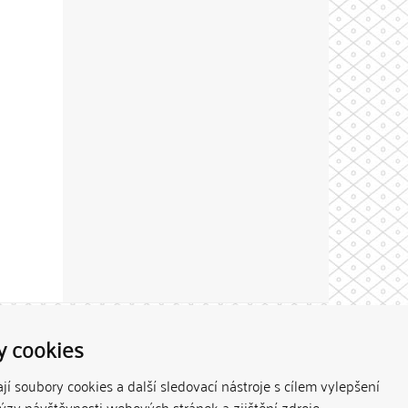
Theme by
y cookies
í soubory cookies a další sledovací nástroje s cílem vylepšení
lýzy návštěvnosti webových stránek a zjištění zdroje