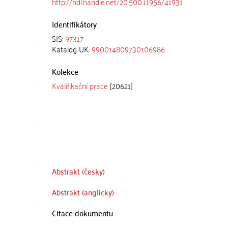
http://hdl.handle.net/20.500.11956/41931
Identifikátory
SIS:
97317
Katalog UK:
990014809730106986
Kolekce
Kvalifikační práce
[20621]
Abstrakt (česky)
Abstrakt (anglicky)
Citace dokumentu