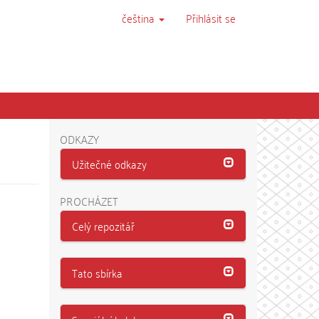
čeština
Přihlásit se
ODKAZY
Užitečné odkazy
PROCHÁZET
Celý repozitář
Tato sbírka