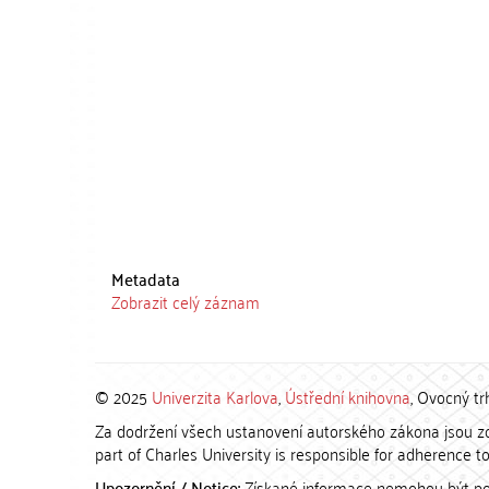
Metadata
Zobrazit celý záznam
© 2025
Univerzita Karlova
,
Ústřední knihovna
, Ovocný tr
Za dodržení všech ustanovení autorského zákona jsou zod
part of Charles University is responsible for adherence to 
Upozornění / Notice:
Získané informace nemohou být po