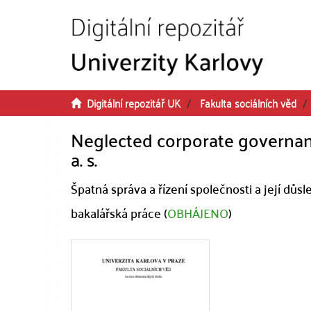
Přeskočit na obsah
Digitální repozitář UK
Fakulta sociálních věd
Neglected corporate governanc
a. s.
Špatná správa a řízení společnosti a její důsle
bakalářská práce (
OBHÁJENO
)