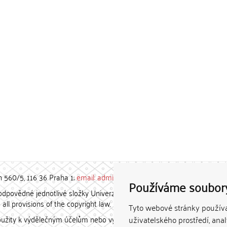
h 560/5, 116 36 Praha 1;
email: admin-repozitar [at] cuni.cz
Používáme soubor
povědné jednotlivé složky Univerzity Karlovy. / Each constituent
all provisions of the copyright law.
Tyto webové stránky používaj
užity k výdělečným účelům nebo vydávány za studijní, vědeckou
uživatelského prostředí, ana