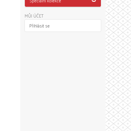
Speciální kolekce
MŮJ ÚČET
Přihlásit se