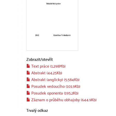
Zobrazit/
otevřít
Text práce (1.298Mb)
Abstrakt (44.25Kb)
Abstrakt (anglicky) (5.584Kb)
Posudek vedoucího (101.9Kb)
Posudek oponenta (195.2Kb)
Záznam o průběhu obhajoby (644.9Kb)
Trvalý odkaz