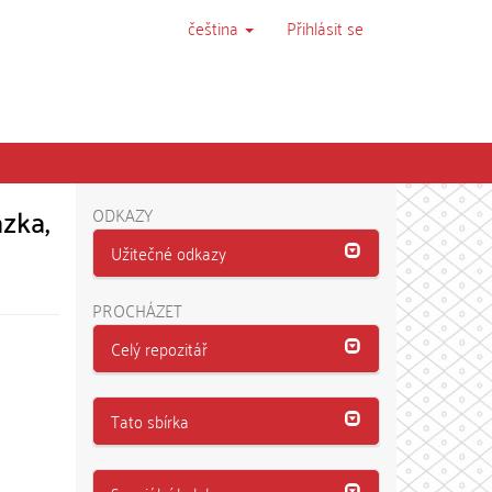
čeština
Přihlásit se
zka,
ODKAZY
Užitečné odkazy
PROCHÁZET
Celý repozitář
Tato sbírka